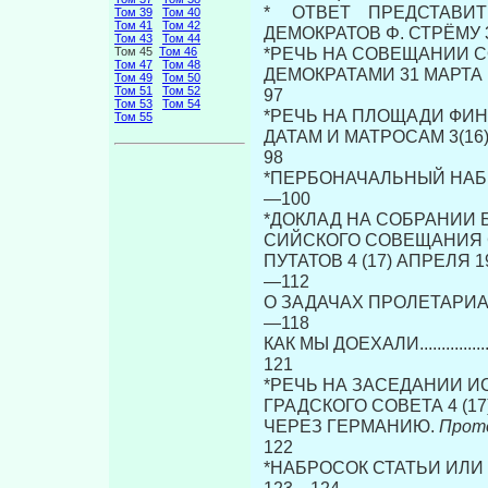
* ОТВЕТ ПРЕДСТАВИ
Том 39
Том 40
Том 41
Том 42
ДЕМОКРАТОВ Φ. СТРЁМУ 31 МАРТ
Том 43
Том 44
*РЕЧЬ НА СОВЕЩАНИИ 
Том 45
Том 46
Том 47
Том 48
ДЕМОКРАТАМИ 31 МАРТА (
Том 49
Том 50
Том 51
Том 52
97
Том 53
Том 54
*РЕЧЬ НА ПЛОЩАДИ ФИН
Том 55
ДАТАМ И МАТРОСАМ 3(16)
98
*ПЕРБОНАЧАЛЬНЫЙ НАБРОСОК 
—100
*ДОКЛАД НА СОБРАНИИ 
СИЙСКОГО СОВЕЩАНИЯ С
ПУТАТОВ 4 (17) АПРЕЛЯ 1917 г..........
—112
О ЗАДАЧАХ ПРОЛЕТАРИАТА В ДА
—118
КАК МЫ ДОЕХАЛИ...........................
121
*РЕЧЬ НА ЗАСЕДАНИИ И
ГРАДСКОГО СОВЕТА 4 (17
ЧЕРЕЗ ГЕРМАНИЮ.
Прото
122
*НАБРОСОК СТАТЬИ ИЛИ 