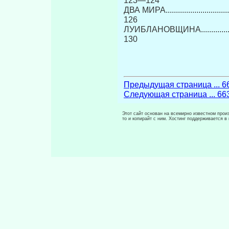
123—124
ДВА МИРА....................................
126
ЛУИБЛАНОВЩИНА...........................
130
Предыдущая страница ... 6
Следующая страница ... 66
Этот сайт основан на всемирно известном произ
то и копирайт с ним. Хостинг поддерживается 