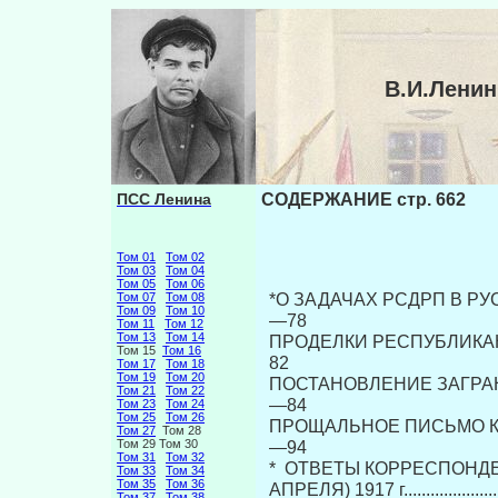
В.И.Лени
ПСС Ленина
СОДЕРЖАНИЕ стр. 662
Том 01
Том 02
Том 03
Том 04
Том 05
Том 06
*О ЗАДАЧАХ РСДРП В Р
Том 07
Том 08
Том 09
Том 10
—78
Том 11
Том 12
Том 13
Том 14
ПРОДЕЛКИ РЕСПУБЛИКАНСКИХ ШОВ
Том 15
Том 16
82
Том 17
Том 18
Том 19
Том 20
ПОСТАНОВЛЕНИЕ ЗАГРАНИЧНОЙ
Том 21
Том 22
—84
Том 23
Том 24
Том 25
Том 26
ПРОЩАЛЬНОЕ ПИСЬМО К ШВЕЙЦА
Том 27
Том 28
Том 29 Том 30
—94
Том 31
Том 32
* ОТВЕТЫ КОРРЕСПОНДЕН
Том 33
Том 34
Том 35
Том 36
АПРЕЛЯ) 1917 г.............................
Том 37
Том 38