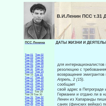
В.И.Ленин ПСС т.3
ПСС Ленина
ДАТЫ ЖИЗНИ И ДЕЯТЕЛЬНО
Том 01
Том 02
Том 03
Том 04
Том 05
Том 06
Том 07
Том 08
для интернационалистов 
Том 09
Том 10
резолюцию с требованием
Том 11
Том 12
Том 13
Том 14
возвращение эмигрантов 
Том 15
Том 16
Том 17
Том 18
Апрель, 2 (15
Том 19
Том 20
Том 21
Том 22
сообщает
Том 23
Том 24
свой адрес в Петрограде 
Том 25
Том 26
Том 27
Том 28
Германии и отдано ли в 
Том 29 Том 30
Том 31
Том 32
Ленин из Хапаранды пише
Том 33
Том 34
Том 35
Том 36
санях (финских вейках) п
Том 37
Том 38