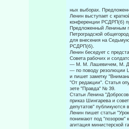
ных выборах. Предложен
Ленин выступает с кратко
конференции РСДРП(б) пр
Предложенный Лениным пр
Петроградской общегород
для внесения на Седьму
РСДРП(б).
Ленин беседует с предст
Совета рабочих и солдат
—
М. М. Лашевичем, М. 
—
по поводу резолюции Ц
и пишет заметку "Вниман
"От редакции". Статья опу
зете "Правда" № 39.
Статьи Ленина "Добросов
приказ Шингарева и совет
депутатов" публикуются в
Ленин пишет статьи "Урок
понимают под "позором" 
агитация министерской га