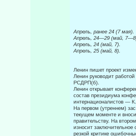
Апрель, ранее
24 (7 мая).
Апрель, 24
—
29 (май, 7
—
8
Апрель, 24 (май, 7).
Апрель, 25 (май, 8).
Ленин пишет проект изме
Ленин руководит работой
РСДРП(б).
Ленин открывает конферен
состав президиума конфе
интернациона­листов — К.
На первом (утреннем) за
текущем моменте и вноси
правительству. На второ
износит заключительное с
резкой критике ошибочные