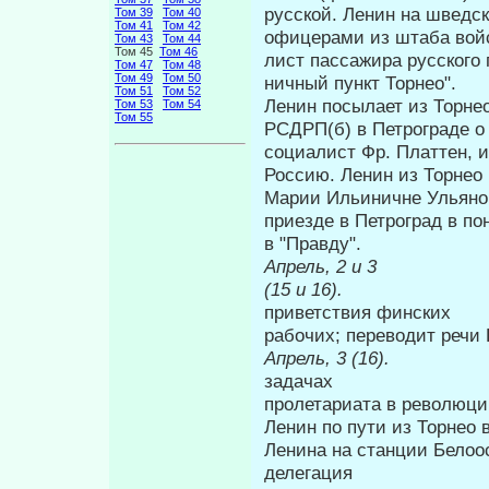
русской. Ленин на шведс
Том 39
Том 40
Том 41
Том 42
офицерами из штаба войс
Том 43
Том 44
Том 45
Том 46
лист пассажира рус­ского
Том 47
Том 48
Том 49
Том 50
ничный пункт Торнео".
Том 51
Том 52
Ленин посылает из Торне
Том 53
Том 54
Том 55
РСДРП(б) в Петрограде о
социалист Фр. Платтен, и
Россию. Ленин из Торнео
Марии Ильиничне Ульянов
приезде в Петроград в по
в "Правду".
Апрель, 2 и
(15 и 16
приветствия финских
рабочих; переводит речи Г
Апрель, 3 (16
задачах
пролетариата в революци
Ленин по пути из Торнео 
Ленина на станции Белоо
делегация