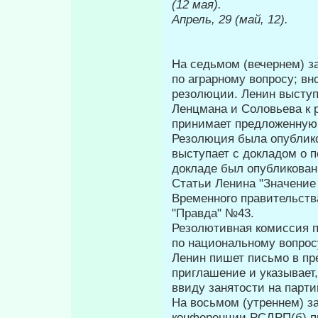
(12 мая).
Апрель, 29 (май, 12).
На седьмом (вечернем) з
по аграрному вопросу; в
резолюции. Ленин выступае
Ленцмана и Соловьева к 
принимает предложенную
Резолюция была опубли­ко
выступает с докладом о п
докладе был опубликован 
Статьи Ленина "Значение 
Временного правительства
"Правда" №43.
Резолютивная комиссия п
по нацио­нальному вопрос
Ленин пишет письмо в пре
приглашение и указывает
ввиду занятости на парт
На восьмом (утреннем) з
конференции РСДРП(б) п