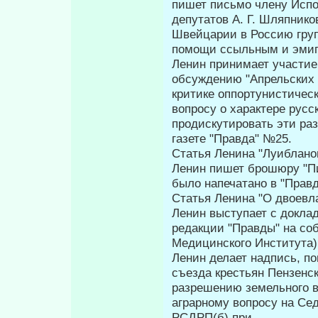
пишет письмо члену Испо
депутатов А. Г. Шляпнико
Швейцарии в Россию груп
помощи ссыльным и эмиг
Ленин принимает участие
обсуждению "Апрельских 
критике оппортунистическ
вопросу о характере русс
продискутировать эти раз
газете "Правда" №25.
Статья Ленина "Луибланов
Ленин пишет брошюру "П
было напеча­тано в "Правд
Статья Ленина "О двоевла
Ленин выступает с докла
редакции "Правды" на со
Медицинского Института)
Ленин делает надпись, по
съезда крестьян Пензенск
разрешению зе­мельного в
аграрному вопросу на Се
РСДРП(б) при