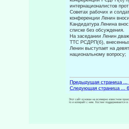
интерна­ционалистов прот
Советах рабочих и солда
конференции Ленин вно­с
Кандидатура Ленина вноси
списке без обсуждения.
На заседании Ленин дваж
TTC РСДРП(б), внесенных
Ленин выступает на девя
национальному вопросу;
Предыдущая страница ...
Следующая страница ... 
Этот сайт основан на всемирно известном произ
то и копирайт с ним. Хостинг поддерживается 