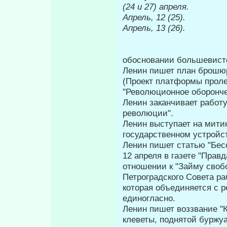
(24 и 27) апреля.
Апрель, 12 (25).
Апрель, 13 (26).
обосновании большевистс
Ленин пишет план брошюр
(Проект плат­формы проле
"Революционное оборончес
Ленин заканчивает работ
революции".
Ленин выступает на мити
государственном устройс
Ленин пишет статью "Бес
12 апреля в газете "Прав
отношении к "Займу своб
Петроградского Совета р
которая объединяется с 
единогласно.
Ленин пишет воззвание "К
клеветы, поднятой буржу