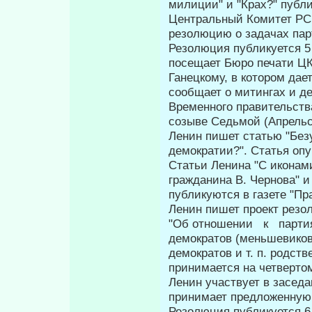
милиции" и "Крах?" публи
Центральный Комитет PC
резолюцию о задачах пар
Резолюция публикуется 5 
посещает Бюро печати ЦК
Ганецкому, в котором дае
сообщает о митингах и де
Временного правительства
созыве Седьмой (Апрельс
Ленин пишет статью "Без
демократии?". Статья опуб
Статьи Ленина "С иконами
гражданина В. Чернова" и
публикуются в газе­те "Пр
Ленин пишет проект резо
"Об отноше­нии к парт
демократов (меньшевиков
демократов и т. п. родст
принимается на четверто
Ленин участвует в засед
принимает предложенную 
Резолюция публикуется 6 