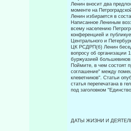
Ленин вносит два предло
моменте на Петроградско
Ленин избирается в соста
Написанное Лениным возз
всему населению Петрогр
конференцией и пуб­ликуе
Центрального и Петербур
ЦК РСДРП(б) Ленин бесед
вопросу об ор­ганизации 
буржуазией большевиков и
Поймите, в чем состоят п
согла­шение" между помещ
клеветников". Статьи опу
статья перепечатана в ге
под заго­ловком "Единство
ДАТЫ ЖИЗНИ И ДЕЯТЕЛЬ