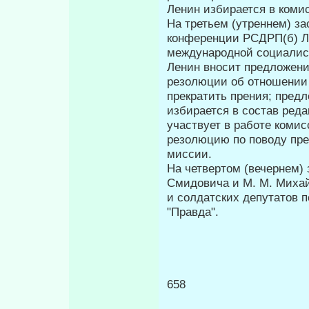
Ленин избирается в коми
На третьем (утреннем) з
конференции РСДРП(б) Ле
междуна­родной социалис
Ленин вносит предложени
резолюции об отношении 
прекратить пре­ния; пред
избирается в состав реда
участвует в работе коми
резолюцию по поводу пре
миссии.
На четвертом (вечернем) 
Смидовича и Μ. Μ. Михай
и солдатских депу­татов 
"Правда".
658