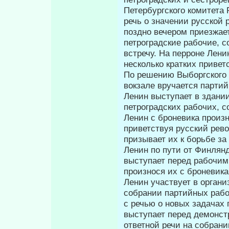
Петербургского комитета 
речь о значении русской
поздно вечером приезжает
петроградские рабочие, 
встречу. На перроне Ле­н
не­сколько кратких приве
По решению Выборгского 
вокзале вручается партий
Ленин выступает в здани
петроградских рабочих, с
Ленин с броневика произ
приветствуя русский ре
призывает их к борьбе з
Ленин по пути от Финлянд
выступает перед рабочими
произнося их с броневика
Ленин участвует в орган
собрании партийных рабо
с речью о новых зада­чах
выступает перед демонст
ответной речи на собран