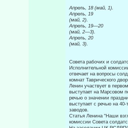
Апрель, 18 (май, 1).
Апрель, 19
(май, 2).
Апрель, 19—20
(май, 2
—
3).
Апрель, 20
(май, 3).
Совета рабочих и солдат
Исполнительной комиссии
отвечает на вопросы солд
комнат Тавриче­ского двор
Ленин участвует в перво
выступает на Марсовом п
речью о значении праздни
выступает с речью на 40
заводов.
Статья Ленина "Наши взг
комиссии Совета солдатск
На заседании ЦК РСДРП(б