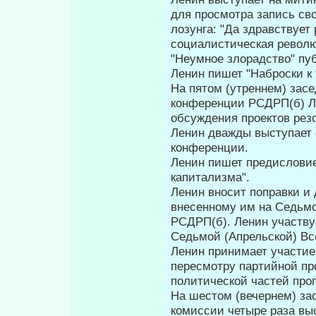
для просмотра запись сво
лозунга: "Да здравствует
социалисти­ческая револю
"Неумное злорадство" пуб
Ленин пишет "Наброски к
На пятом (утреннем) зас
конференции РСДРП(б) Ле
обсуждения проектов рез
Ленин дважды выступает 
конференции.
Ленин пишет предисловие 
капитализма".
Ленин вносит поправки и 
внесенному им на Седьмо
РСДРП(б). Ленин участву
Седьмой (Апрельской) Вс
Ленин принимает участие
пересмотру партийной пр
политиче­ской частей про
На шестом (вечернем) за
комиссии четыре раза выс