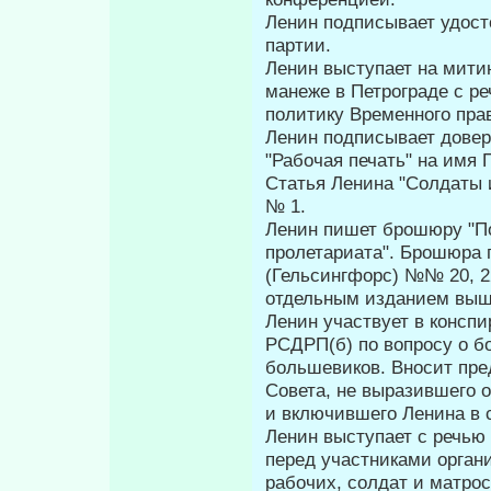
Ленин подписывает удосто
партии.
Ленин выступает на мити
манеже в Петрограде с ре
политику Временного пра­
Ленин подписывает довер
"Рабочая печать" на имя 
Статья Ленина "Солдаты и
№ 1.
Ленин пишет брошюру "По
пролетариата". Брошюра 
(Гельсингфорс) №№ 20, 22 и
отдельным изданием вышл
Ленин участвует в консп
РСДРП(б) по вопросу о бо
большевиков. Вно­сит пр
Совета, не выразившего 
и включившего Ленина в 
Ленин выступает с речью
перед участниками орган
рабочих, солдат и матрос