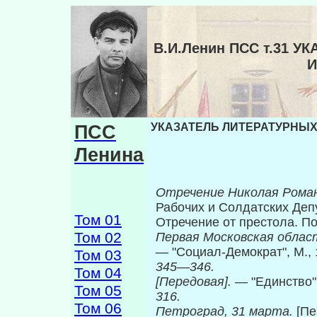
В.И.Ленин ПСС т.31 
И
ПСС
УКАЗАТЕЛЬ ЛИТЕРАТУРНЫХ 
Ленина
Отречение Николая Рома
Рабочих и Солдатских Депут
Том 01
Отречение от престола. П
Том 02
Первая Московская обла
— "Социал-Демократ", М., 1
Том 03
345—346.
Том 04
[Передовая].
— "Единство",
Том 05
316.
Том 06
Петроград, 31 марта.
[Пе