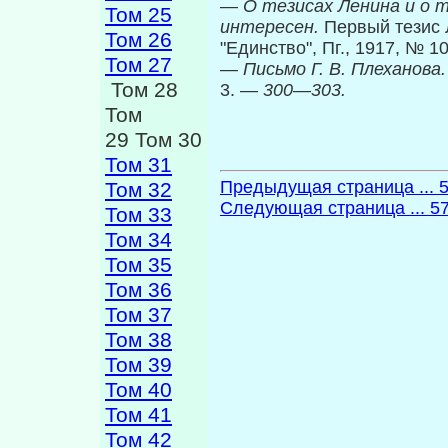
—
О тезисах Ленина и о 
Том 25
интересен.
Первый тезис
Том 26
"Единство", Пг., 1917, № 1
Том 27
—
Письмо Г. В. Плеханова
Том 28
3. —
300
—
303.
Том
29 Том 30
Том 31
Предыдущая страница ... 
Том 32
Следующая страница ... 5
Том 33
Том 34
Том 35
Том 36
Том 37
Том 38
Том 39
Том 40
Том 41
Том 42