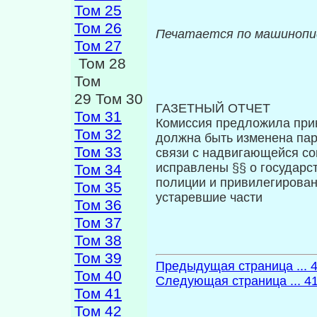
Том 25
Том 26
Печатается по машинопис
Том 27
Том 28
Том
29 Том 30
ГАЗЕТНЫЙ ОТЧЕТ
Том 31
Комиссия предложила прин
Том 32
должна быть изменена пар
Том 33
связи с надвигающейся со
исправлены §§ о государс
Том 34
полиции и привилегирован
Том 35
устаревшие части
Том 36
Том 37
Том 38
Том 39
Предыдущая страница ... 
Том 40
Следующая страница ... 4
Том 41
Том 42