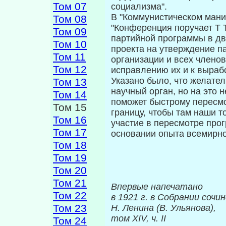
Том 07
социализма".
В "Коммунистическом мани
Том 08
"Конференция поручает Τ 
Том 09
партийной про­граммы в д
Том 10
проекта на утверждение п
Том 11
организации и всех членов
Том 12
исправлению их и к вырабо
Указано было, что желател
Том 13
научный ор­ган, но на это 
Том 14
поможет быстрому пере­см
Том 15
границу, чтобы там наши 
Том 16
участие в пересмотре про
Том 17
основании опыта всемирно
Том 18
Том 19
Том 20
Том 21
Впервые напечатано
Том 22
в 1921 г. в Собрании сочи
Том 23
Н. Ленина (В. Ульянова),
том
XIV,
ч.
II
Том 24