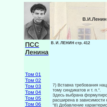
В.И.Ленин
ПСС
В. И. ЛЕНИН стр. 412
Ленина
Том 01
Том 02
7) Вставка требования на
Том 03
тому син­дикатов и т. п.".
Том 04
Здесь выбрана формулиров
Том 05
расшире­на в зависимости о
Том 06
"8) Добавление характери