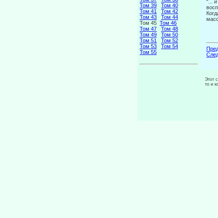
"...
Том 39
Том 40
восп
Том 41
Том 42
Когд
Том 43
Том 44
масс
Том 45
Том 46
Том 47
Том 48
Том 49
Том 50
Том 51
Том 52
Том 53
Том 54
Пред
Том 55
След
Этот 
то и 