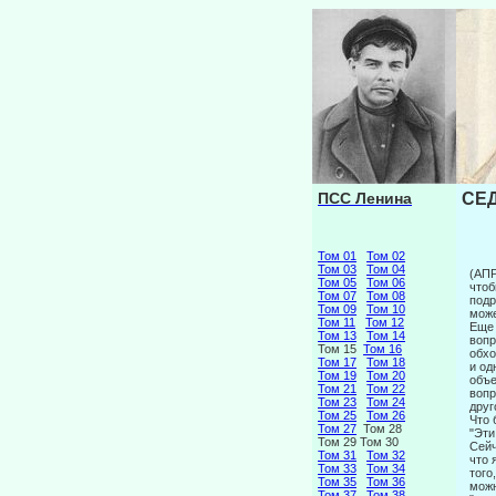
ПСС Ленина
СЕД
Том 01
Том 02
Том 03
Том 04
(АП
Том 05
Том 06
чтоб
Том 07
Том 08
подр
Том 09
Том 10
може
Том 11
Том 12
Еще 
Том 13
Том 14
вопр
Том 15
Том 16
обхо
Том 17
Том 18
и од
Том 19
Том 20
объе
Том 21
Том 22
вопр
Том 23
Том 24
друг
Том 25
Том 26
Что 
Том 27
Том 28
"Эти
Том 29 Том 30
Сейч
Том 31
Том 32
что 
Том 33
Том 34
того
Том 35
Том 36
можн
Том 37
Том 38