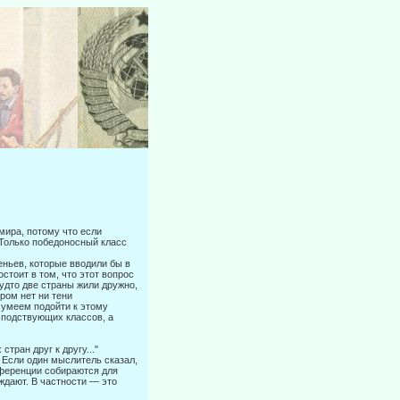
мира, потому что если
 Только победоносный класс
еньев, которые вводили бы в
стоит в том, что этот вопрос
удто две стра­ны жили дружно,
ром нет ни тени
сумеем подойти к этому
сподствующих классов, а
тран друг к другу..."
 Если один мыслитель сказал,
онференции собираются для
ждают. В ча­стности — это