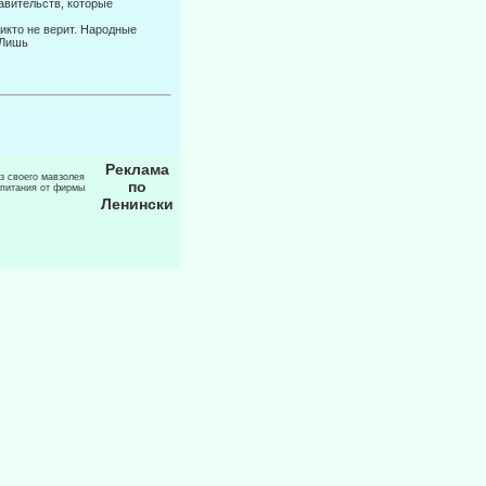
равительств, которые
никто не верит. Народные
 Лишь
Реклама
из своего мавзолея
по
 питания от фирмы
Ленински