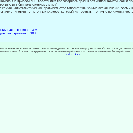
 и неизбежно привели бы к восстаниям пролетариата против тех империалистиче­ских п
ротивились бы предложенному миру".
а сейчас капиталистическое правительство говорит: "мы за мир без аннексий", этому 
ы имеют инстинкт угнетенных классов, который им говорит, что ничто не изменилось.
ыдущая страница ... 396
ующая страница ... 398
сайт основан на всемирно известном произведении, но так как автор уже более 75 лет руководит нами 
копирайт с ним. Хостинг поддерживается в постоянном рабочем состоянии источниками бесперебойного
industrika.ru
.