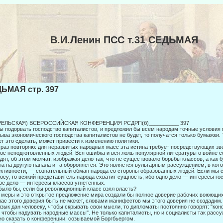
В.И.Ленин ПСС т.31 СЕДЬМАЯ
ЬМАЯ стр. 397
РЕЛЬСКАЯ) ВСЕРОССИЙСКАЯ КОНФЕРЕНЦИЯ РСДРП(б)__________ 397
ы подорвать господство капиталистов, и предложил бы всем народам точные усло­вия 
ыва экономического господства капиталистов не будет, то получатся только бумажки.
т это сделать, может привести к изменению политики.
раз повторяю: для неразвитых народных масс эта истина требует посредствую­щих зв
ос неподготовленных людей. Вся ошибка и вся ложь популярной литературы о войне со
дят, об этом молчат, изображая дело так, что не существовало борьбы классов, а как б
на на другую напала и та обороняется. Это является вульгарным рассуждением, в кото
ктивности, — сознательный обман народа со стороны образованных людей. Если мы 
осу, то всякий представитель народа схватит сущность; ибо одно дело — интересы го
ое дело — интересы классов угнетенных.
было бы, если бы революционный класс взял власть?
 меры и это открытое предложение мира создали бы полное доверие рабочих воюющих с
ас этого доверия быть не может, словами манифестов мы этого доверия не соз­дадим.
язык дан человеку, чтобы скрывать свои мыс­ли, то дипломаты постоянно говорят: "к
, чтобы наду­вать народные массы". Не только капиталисты, но и социалисты так рассу
о сказать о конференции, созываемой Боргбьергом.