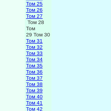
Том 25
Том 26
Том 27
Том 28
Том
29 Том 30
Том 31
Том 32
Том 33
Том 34
Том 35
Том 36
Том 37
Том 38
Том 39
Том 40
Том 41
Том 42