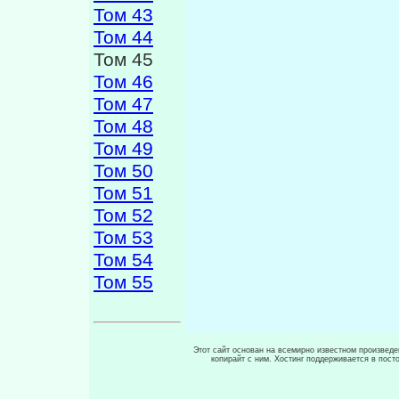
Том 43
Том 44
Том 45
Том 46
Том 47
Том 48
Том 49
Том 50
Том 51
Том 52
Том 53
Том 54
Том 55
Этот сайт основан на всемирно известном произведен
копирайт с ним. Хостинг поддерживается в пос