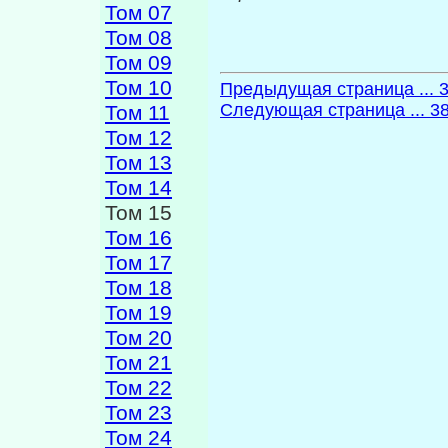
Том 07
Том 08
Том 09
Том 10
Предыдущая страница ... 
Следующая страница ... 3
Том 11
Том 12
Том 13
Том 14
Том 15
Том 16
Том 17
Том 18
Том 19
Том 20
Том 21
Том 22
Том 23
Том 24