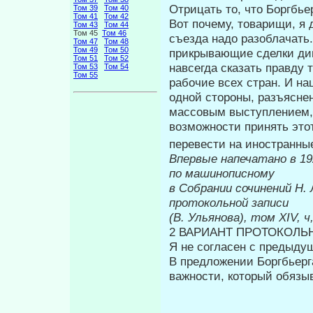
Отрицать то, что Боргбьер
Том 39
Том 40
Том 41
Том 42
Вот почему, товарищи, я
Том 43
Том 44
Том 45
Том 46
съезда на­до разоблачать.
Том 47
Том 48
Том 49
Том 50
прикрывающие сделки ди­
Том 51
Том 52
навсегда сказать правду 
Том 53
Том 54
Том 55
рабочие всех стран. И на
одной стороны, разъяснен
массовым выступлением, 
возможности принять это
пе­ревести на иностранны
Впервые напеч
по машинописному
в Собрании сочинений Н.
протокольной записи
(В. Ульянова), том
XIV,
ч
2 ВАРИАНТ ПРОТОКОЛЬ
Я не согласен с предыду
В предложении Боргбьерг
важно­сти, который обязы