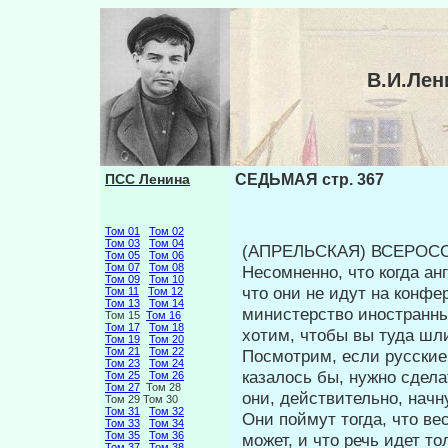
В.И.Лен
ПСС Ленина
СЕДЬМАЯ стр. 367
Том 01
Том 02
Том 03
Том 04
(АПРЕЛЬСКАЯ) ВСЕРОСС
Том 05
Том 06
Том 07
Том 08
Несомненно, что когда а
Том 09
Том 10
что они не идут на конфе
Том 11
Том 12
Том 13
Том 14
министерство иностранных
Том 15
Том 16
Том 17
Том 18
хотим, чтобы вы туда шли,
Том 19
Том 20
Том 21
Том 22
Посмотрим, если русские
Том 23
Том 24
казалось бы, нужно сдела
Том 25
Том 26
Том 27
Том 28
они, действительно, начн
Том 29 Том 30
Том 31
Том 32
Они поймут тогда, что в
Том 33
Том 34
Том 35
Том 36
может, и что речь идет т
Том 37
Том 38