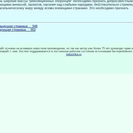
ь широкие массы "революционных оборонцев" необходимо признать добросо­вестными,
ющими аннексий, захватов, насилия над слабы­ми народами,
действительно
стремящ
асильническому миру между
всеми
воюющими странами. Это необходимо признать
ыдущая страница ... 348
ующая страница ... 350
сайт основан на всемирно известном произведении, но так как автор уже более 75 лет руководит нами 
копирайт с ним. Хостинг поддерживается в постоянном рабочем состоянии источниками бесперебойного
industrika.ru
.