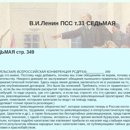
В.И.Ленин ПСС т.31 СЕДЬМАЯ
ЬМАЯ стр. 349
РЕЛЬСКАЯ) ВСЕРОССИЙСКАЯ КОНФЕРЕНЦИЯ РСДРП(б)__________ 349
да это важно. Поэтому надо добавить, почему мы этим обещаниям не верим, поче­му
ительству. Никакого доверия не заслуживают обеща­ния нынешнего правительства отк
риалистической политики. Здесь наша линия должна заключаться не в указании на то,
уем опуб­ликования договоров. Это было бы иллюзией. Требовать этого от правительст
о, если бы мы потребовали раскрытия торговых мошенничеств. Если мы говорим, что н
рибуций, то надо указать, как это сделать; и если нас спросят, кто это сделает, мы ска
ела, революционный, такой шаг может сделать только революционный пролетари­ат. Ин
ания, пожелания, которыми капиталисты ведут на поводу народ.
должает чтение проекта резолюции.)
 называемое "революционное оборончество", которое охватило теперь в России почти
одные социалисты, трудовики, социалисты-революционеры) и оппортунистическую пар
дзе, Це­ретели и др.), а также большинство беспартийных революционеров, представля
совому значению, с одной стороны, интересы и точку зрения мел­кой буржуазии, мелк
тьян, которые подобно капиталистам извлекают прибыли из насилия над слабыми наро
ется результатом обмана народных масс капиталистами, не публикующими тайных до
лами и краснобайством.