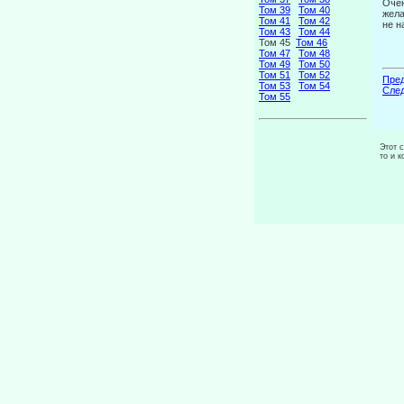
Очен
Том 39
Том 40
жела
Том 41
Том 42
не н
Том 43
Том 44
Том 45
Том 46
Том 47
Том 48
Том 49
Том 50
Том 51
Том 52
Пред
Том 53
Том 54
След
Том 55
Этот 
то и 