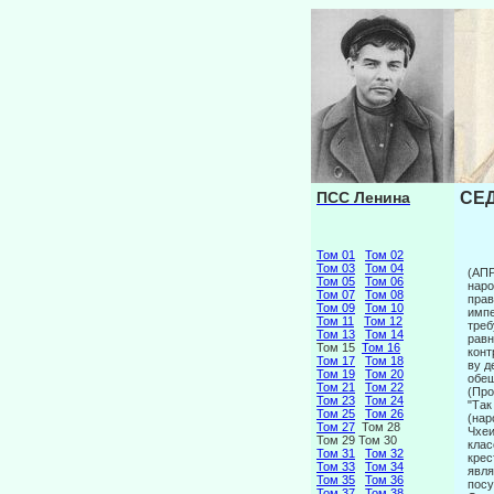
ПСС Ленина
СЕД
Том 01
Том 02
Том 03
Том 04
(АП
Том 05
Том 06
наро
Том 07
Том 08
прав
Том 09
Том 10
импе
Том 11
Том 12
треб
Том 13
Том 14
равн
Том 15
Том 16
конт
Том 17
Том 18
ву д
Том 19
Том 20
обещ
Том 21
Том 22
(Про
Том 23
Том 24
"Так
Том 25
Том 26
(нар
Том 27
Том 28
Чхеи
Том 29 Том 30
клас
Том 31
Том 32
крес
Том 33
Том 34
явля
Том 35
Том 36
посу
Том 37
Том 38