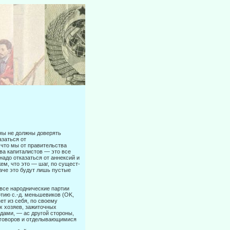
 мы не должны доверять
азаться от
 что мы от правительства
ва капи­талистов — это все
адо отказаться от аннексий и
жем, что это — шаг, по сущест­
аче это будут лишь пустые
 все народнические партии
тию с.-д. меньшевиков (OK,
ет из себя, по своему
их хозяев, зажиточных
дами, — ас другой стороны,
гово­ров и отделывающимися