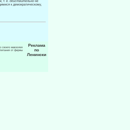
 т. е.
действительно
не
имися к демократическому,
Реклама
из своего мавзолея
по
 питания от фирмы
Ленински