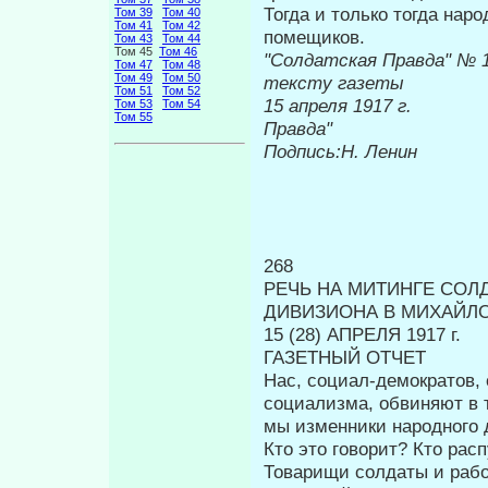
Тогда и только тогда нар
Том 39
Том 40
Том 41
Том 42
поме­щиков.
Том 43
Том 44
Том 45
Том 46
"Солдатская 
Том 47
Том 48
Том 49
Том 50
тексту газеты
Том 51
Том 52
15 апреля
Том 53
Том 54
Том 55
Правда"
Подпись:
Η
. Ленин
268
РЕЧЬ НА МИТИНГЕ СОЛ
ДИВИЗИОНА В МИХАЙЛ
15 (28) АПРЕЛЯ 1917 г.
ГАЗЕТНЫЙ ОТЧЕТ
Нас, социал-демократов,
социализма, об­виняют в 
мы изменники народно­го
Кто это говорит? Кто расп
Товарищи солдаты и рабо