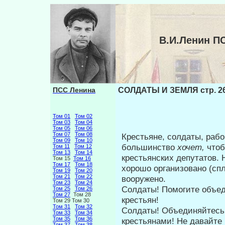
В.И.Ленин П
ПСС Ленина
СОЛДАТЫ И ЗЕМЛЯ стр. 2
Том 01
Том 02
Том 03
Том 04
Том 05
Том 06
Том 07
Том 08
Крестьяне, солдаты, раб
Том 09
Том 10
большин­ство
хочет,
чтоб
Том 11
Том 12
Том 13
Том 14
крестьянских депута­тов
Том 15
Том 16
Том 17
Том 18
хорошо организовано (спл
Том 19
Том 20
Том 21
Том 22
вооружено.
Том 23
Том 24
Солдаты! Помогите объед
Том 25
Том 26
Том 27
Том 28
крестьян!
Том 29 Том 30
Том 31
Том 32
Солдаты! Объединяйтесь 
Том 33
Том 34
Том 35
Том 36
крестьяна­ми! Не давайте
Том 37
Том 38