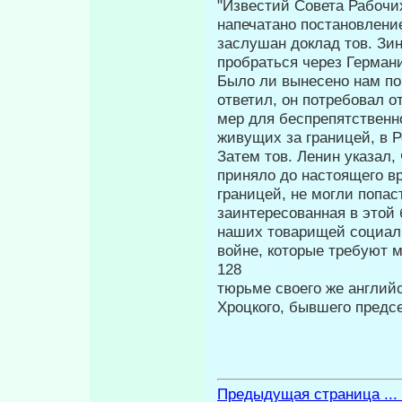
"Извес­тий Совета Рабочи
напечатано по­становлени
заслушан доклад тов. Зин
пробраться через Герман
Было ли вынесено нам по
ответил, он потребовал о
мер для беспрепят­ственн
живущих за границей, в 
Затем тов. Ленин указал,
приняло до настоящего в
границей, не могли попас
заинтересованная в этой 
наших товарищей социали
войне, которые требуют м
12
тюрьме своего же англий
Хроцкого, бывшего предс
Предыдущая страница ...