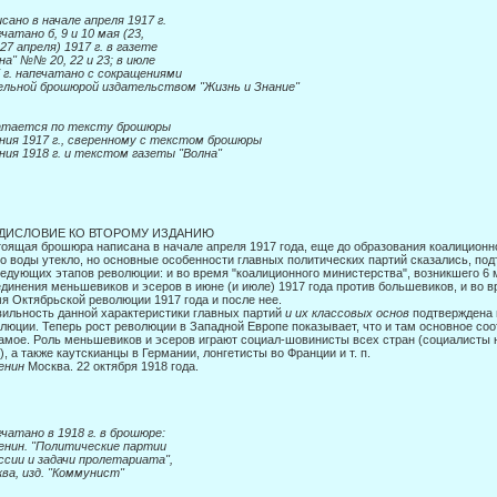
сано в начале апреля 1917 г.
чатано б, 9 и 10 мая (23,
 27 апреля) 1917 г. в газете
на" №№ 20, 22 и 23; в июле
 г. напечатано с сокращениями
ельной брошюрой издательством "Жизнь и Знание"
атается по тексту брошюры
ния 1917 г., сверенному с текстом брошюры
ния 1918 г. и текстом газеты "Волна"
ДИСЛОВИЕ КО ВТОРОМУ ИЗДАНИЮ
оящая брошюра написана в начале апреля 1917 года, еще до образования коали­ционно
о воды утекло, но основные особенности глав­ных политических партий сказались, под
едующих эта­пов революции: и во время "коалиционного министерства", возникшего 6 ма
динения меньшевиков и эсеров в июне (и июле) 1917 года против большевиков, и во 
я Октябрьской революции 1917 года и после нее.
ильность данной характеристики главных партий
и их классовых основ
подтверждена 
люции. Теперь рост революции в Западной Ев­ропе показывает, что и там основное со
амое. Роль меньшевиков и эсеров играют социал-шовинисты всех стран (социалисты 
), а также каутскианцы в Германии, лонгетисты во Франции и т. п.
Ленин
Москва. 22 октября 1918 года.
чатано в 1918 г. в брошюре:
енин. "Политические партии
ссии и задачи пролетариата",
ва, изд. "Коммунист"