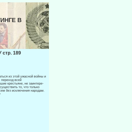
ТИНГЕ В
стр. 189
ться из этой ужасной войны и
: переход всей
шие крестьяне, не заинтере­
существить то, что только
сем без исключения народам.
у