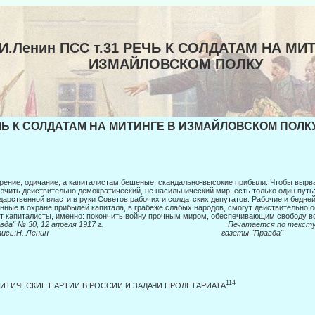
.И.Ленин ПСС т.31 РЕЧЬ К СОЛДАТАМ НА МИ
ИЗМАЙЛОВСКОМ ПОЛКУ
Ь К СОЛДАТАМ НА МИТИНГЕ В ИЗМАЙЛОВСКОМ ПОЛКУ 
рение, одичание, а капиталистам бешеные, скандально-высокие прибыли. Чтобы вырва
ючить действительно демократический, не на­сильнический мир, есть только один путь
дарственной власти в руки Советов рабочих и солдатских депутатов. Рабочие и бедней
нные в охране прибылей капитала, в грабеже слабых народов, смогут действитель­но о
т капиталисты, именно: покончить войну прочным миром, обеспечивающим свободу в
равда" № 30, 12 апреля 1917 г. Печатается по текст
ись:
Η
. Ленин газеты "Правда"
114
ИТИЧЕСКИЕ ПАРТИИ В РОССИИ И ЗАДАЧИ ПРОЛЕТАРИАТА