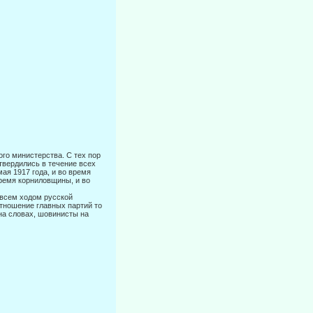
го министерства. С тех пор
твердились в течение всех
я 1917 го­да, и во время
время корниловщины, и во
всем ходом русской
отношение главных партий то
на словах, шовинисты на