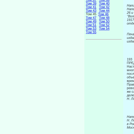
Том 39
Том 40
Напи
Том 41
Том 42
Напе
Том 43
Том 44
26 и
Том 45
Том 46
"Вол
Том 47
Том 48
1917
Том 49
Том 50
отд
Том 51
Том 52
Том 53
Том 54
Том 55
Печ
изда
изда
193
ПРЕ
Наст
мног
посл
объе
врем
Прав
рево
же с
деле
Н. 
Напе
Н. Л
в Ро
Моск