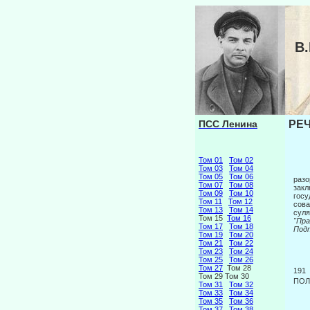
В
ПСС Ленина
РЕЧ
Том 01
Том 02
Том 03
Том 04
Том 05
Том 06
разо
Том 07
Том 08
закл
Том 09
Том 10
госу
Том 11
Том 12
сова
Том 13
Том 14
суля
Том 15
Том 16
"П
Том 17
Том 18
Подп
Том 19
Том 20
Том 21
Том 22
Том 23
Том 24
Том 25
Том 26
Том 27
Том 28
191
Том 29 Том 30
ПОЛ
Том 31
Том 32
Том 33
Том 34
Том 35
Том 36
Том 37
Том 38