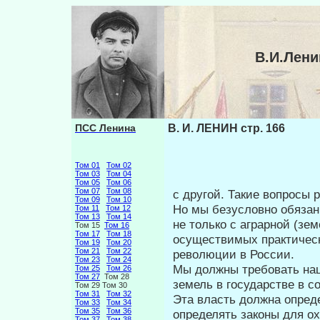
В.И.Лени
ПСС Ленина
В. И. ЛЕНИН стр. 166
Том 01
Том 02
Том 03
Том 04
Том 05
Том 06
Том 07
Том 08
с другой. Такие вопросы 
Том 09
Том 10
Но мы безусловно обязан
Том 11
Том 12
Том 13
Том 14
не только с аграрной (зе
Том 15
Том 16
Том 17
Том 18
осуществи­мых практиче
Том 19
Том 20
Том 21
Том 22
революции в России.
Том 23
Том 24
Мы должны требовать н
Том 25
Том 26
Том 27
Том 28
земель в го­сударстве в 
Том 29 Том 30
Том 31
Том 32
Эта власть должна оп­ред
Том 33
Том 34
Том 35
Том 36
определять законы для ох
Том 37
Том 38