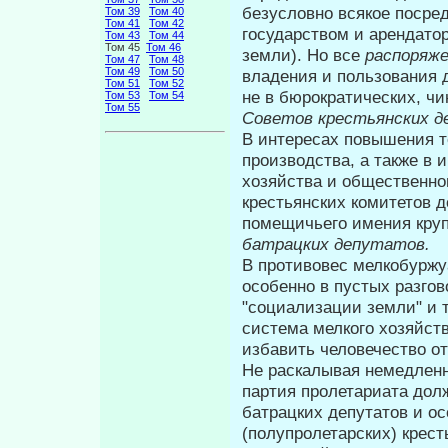
безусловно всякое посре
Том 39
Том 40
Том 41
Том 42
государством и арендато
Том 43
Том 44
Том 45
Том 46
земли). Но все
распоряж
Том 47
Том 48
Том 49
Том 50
владе­ния и пользования
Том 51
Том 52
не в бюрокра­тических, ч
Том 53
Том 54
Том 55
Советов крестьянских
д
В интересах повышения т
производства, а также в 
хозяйства и общественног
крестьянских комитетов 
помещичьего имения круп
батрацких депутатов.
В противовес мелкобуржуа
особенно в пустых разгов
"социализации земли" и т
система мелкого хозяйст
избавить человечество от
Не раскалывая немедленн
партия пролетариата дол
батрацких депутатов и о
(полупролетарских) крест