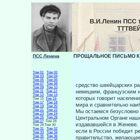
В.И.Ленин ПСС
ТТТВЕ
ПСС Ленина
ПРОЩАЛЬНОЕ ПИСЬМО К 
Том 01
Том 02
Том 03
Том 04
Том 05
Том 06
Том 07
Том 08
средство швейцарских ра
Том 09
Том 10
немецким, французским и
Том 11
Том 12
Том 13
Том 14
которых говорит населе­
Том 15
Том 16
Том 17
Том 18
мира и сравнительно наи
Том 19
Том 20
Том 21
Том 22
Мы остаемся безусловно 
Том 23
Том 24
Центральном Органе наше
Том 25
Том 26
Том 27
Том 28
издававшейся в Женеве, в
Том 29 Том 30
Том 31
Том 32
если в России победит р
Том 33
Том 34
Том 35
Том 36
правительство, желающе
Том 37
Том 38