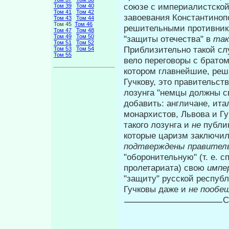
союзе с империалистской
Том 39
Том 40
Том 41
Том 42
завоевания Константинопол
Том 43
Том 44
Том 45
Том 46
решитель­ными противник
Том 47
Том 48
Том 49
Том 50
"защиты отечества" в
та
Том 51
Том 52
Приблизительно такой сл
Том 53
Том 54
Том 55
вело переговоры с братом
котором главнейшие, ре
Гучкову, это пра­вительс
лозунга "немцы должны св
добавить: англичане, ита
монархистов, Львова и Гу
такого лозунга и
не
публи
которые царизм заключил
подтверждены правитель
"оборонительную" (т. е. 
пролетариата) свою
импе
"защиту" русской республ
Гучковы даже и
не пообе
С