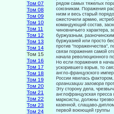
Том 07
рядом самых тяжелых пора
союзникам. Поражения рас
Том 08
низм и весь старый порядо
Том 09
ожесточили армию, истреб
Том 10
командующий состав, заск
Том 11
чиновничьего характера, 
Том 12
буржуазным, разночинским
буржуазией или просто бе
Том 13
против "пораженчества", 
Том 14
связи поражения самой от
Том 15
начала
революци­онного п
Том 16
Но если поражения в нача
Том 17
ускорив­шего взрыв, то
свя
Том 18
англо-французского импер
России явилась фактором, 
Том 19
организации заговора
про
Том 20
Эту сторону дела, чрезвы
Том 21
англо­французская пресса
Том 22
марксисты, должны трезво 
Том 23
казенной, слащаво-дипло
первой воюющей группы
Том 24