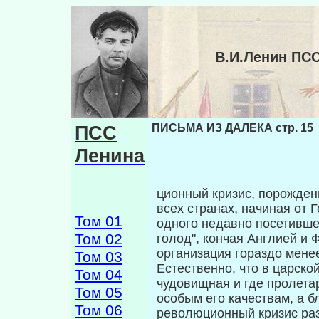
В.И.Ленин ПС
ПСС
ПИСЬМА ИЗ ДАЛЕКА стр. 15
Ленина
ционный кризис, порожден
всех стра­нах, начиная от
Том 01
одного недавно посе­тивш
Том 02
голод", кончая Англией и 
организация гораздо менее
Том 03
Естественно, что в царско
Том 04
чудовищная и где пролета
Том 05
особым его качествам, а б
Том 06
революционный кризис ра