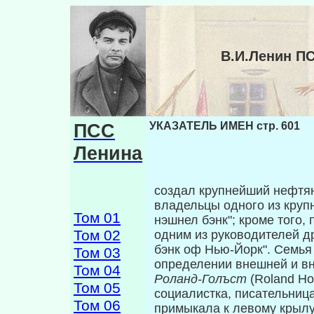
В.И.Ленин П
ПСС
УКАЗАТЕЛЬ ИМЕН стр. 601
Ленина
создал крупнейший нефтя
владельцы одного из кру
Том 01
нэшнел бэнк"; кроме того,
Том 02
одним из руководителей д
бэнк оф Нью-Йорк". Семья
Том 03
определении внешней и в
Том 04
Роланд-Голъст
(Roland Ho
Том 05
социалистка, писательница
Том 06
примыкала к левому крылу