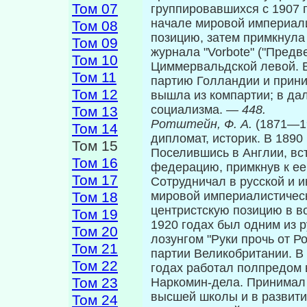
Том 07
группировавшихся с 1907 го
начале мировой империали
Том 08
позицию, затем примкнула
Том 09
журнала "Vorbote" ("Предв
Том 10
Циммервальдской левой. 
Том 11
партию Голландии и приним
Том 12
вышла из компартии; в да
социализма.
— 448.
Том 13
Ротштейн, Ф. А.
(1871—1
Том 14
дипломат, историк. В 1890
Том 15
Поселившись в Англии, вс
Том 16
федерацию, примкнув к ее
Том 17
Сотрудни­чал в русской и 
Том 18
мировой империалистическ
центристскую позицию в в
Том 19
1920 годах был одним из 
Том 20
лозунгом "Руки прочь от Р
Том 21
партии Великобритании. В 
Том 22
годах работал полпредом 
Том 23
Наркомин-дела. Принимал 
высшей школы и в развитии
Том 24