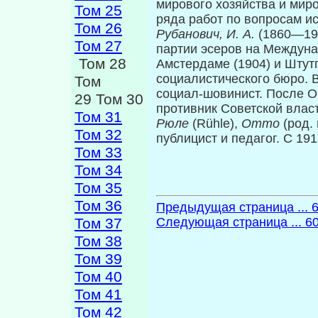
мирового хозяйства и миро
Том 25
ряда работ по вопросам 
Том 26
Рубанович, И. А.
(1860—19
Том 27
партии эсеров на Междуна
Том 28
Амстердаме (1904) и Штут
социалистического бюро.
Том
социал-шовинист. После 
29 Том 30
противник Советской влас
Том 31
Рюле
(Rühle),
Отто
(род.
Том 32
публицист и педагог. С 19
Том 33
Том 34
Том 35
Том 36
Предыдущая страница ... 
Том 37
Следующая страница ... 6
Том 38
Том 39
Том 40
Том 41
Том 42