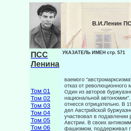
В.И.Ленин П
ПСС
УКАЗАТЕЛЬ ИМЕН стр. 571
Ленина
ваемого "австромарксизма
отказ от революционного м
Том 01
Один из авторов буржуазн
Том 02
национальной автономии".
отнесся отрица­тельно. В
Том 03
дел Австрийской буржуазно
Том 04
участвовал в подавлении
Том 05
Австрии. В своих антиком
Том 06
фашизмом, поддерживал п