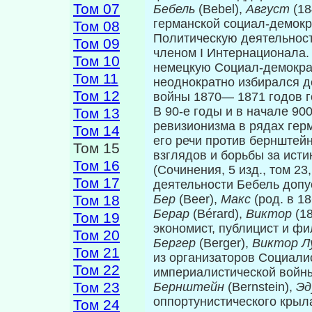
Том 07
Бебель
(Bebel),
Август
(1
германской социал-демокр
Том 08
Политическую деятельност
Том 09
членом I Интернационала. 
Том 10
немецкую Социал-демократ
Том 11
неоднократно избирался д
Том 12
войны 1870— 1871 годов г
В 90-е годы и в начале 90
Том 13
ревизионизма в рядах герм
Том 14
его речи против бернштей
Том 15
взглядов и борьбы за исти
Том 16
(Сочинения, 5 изд., том 23
Том 17
деятельности Бебель допу
Том 18
Бер
(Beer),
Макс
(род. в 1
Берар
(Bérard),
Виктор
(1
Том 19
экономист, публицист и фи
Том 20
Бергер
(Berger),
Виктор Л
Том 21
из организаторов Социа­л
Том 22
империалистической войны
Том 23
Бернштейн
(Bernstein),
Эд
оппортунистического крыла
Том 24