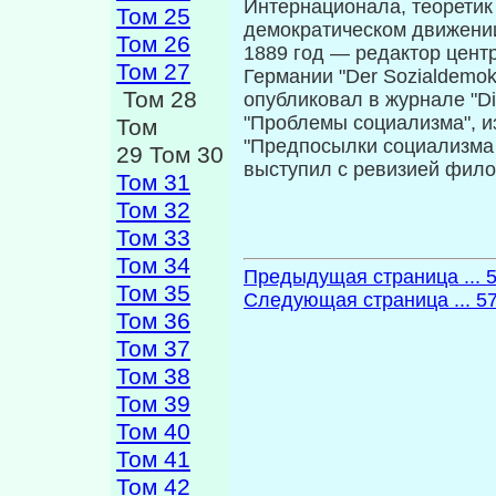
Интернационала, теоретик
Том 25
демократическом движении
Том 26
1889 год — редактор цент
Том 27
Германии "Der Sozialdemok
Том 28
опубликовал в журнале "Di
"Проблемы социализма", и
Том
"Предпосылки социализма и
29 Том 30
выступил с ревизией фило
Том 31
Том 32
Том 33
Том 34
Предыдущая страница ... 
Том 35
Следующая страница ... 5
Том 36
Том 37
Том 38
Том 39
Том 40
Том 41
Том 42