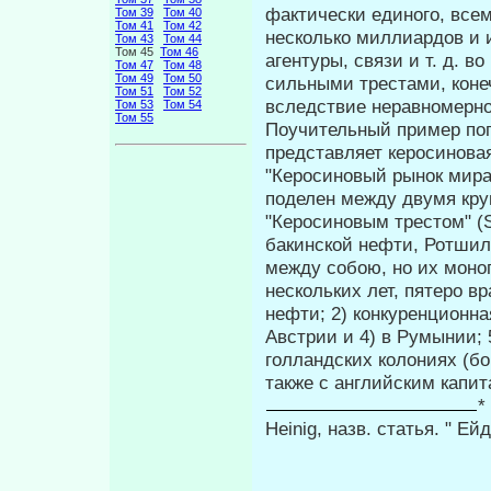
фактически единого, всем
Том 39
Том 40
Том 41
Том 42
несколько миллиар­дов и 
Том 43
Том 44
Том 45
Том 46
агентуры, связи и т. д. в
Том 47
Том 48
Том 49
Том 50
сильными трестами, коне
Том 51
Том 52
вследствие неравномернос
Том 53
Том 54
Том 55
Поучительный пример поп
представляет керосинова
"Керосиновый рынок мира
поделен между двумя кр
"Керосиновым тре­стом" (
бакинской нефти, Ротшиль
между собою, но их моно
нескольких лет, пятеро вр
нефти; 2) конкуренционн
Австрии и 4) в Румынии; 
голландских колониях (
также с анг­лийским капи
*
Heinig, назв. статья. " Е