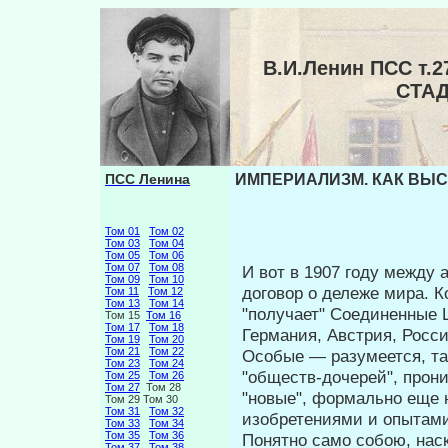
В.И.Ленин ПСС т
СТА
ПСС Ленина
ИМПЕРИАЛИЗМ. КАК ВЫС
Том 01
Том 02
Том 03
Том 04
Том 05
Том 06
Том 07
Том 08
И вот в 1907 году между
Том 09
Том 10
договор о дележе мира. Ко
Том 11
Том 12
Том 13
Том 14
"получает" Соединен­ные Ш
Том 15
Том 16
Том 17
Том 18
Германия, Австрия, Росси
Том 19
Том 20
Том 21
Том 22
Особые — разумеется, та
Том 23
Том 24
"обществ-дочерей", прон
Том 25
Том 26
Том 27
Том 28
"новые", формально еще 
Том 29 Том 30
Том 31
Том 32
изобретениями и опытами
Том 33
Том 34
Том 35
Том 36
Понятно само собою, наск
Том 37
Том 38