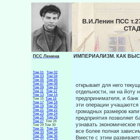
В.И.Ленин ПСС т
СТА
ПСС Ленина
ИМПЕРИАЛИЗМ. КАК ВЫС
Том 01
Том 02
Том 03
Том 04
Том 05
Том 06
Том 07
Том 08
открывает для него текущи
Том 09
Том 10
отдельности, ни на йоту
Том 11
Том 12
Том 13
Том 14
предпринимателя, и банк 
Том 15
Том 16
Том 17
Том 18
эти операции учащаются и
Том 19
Том 20
Том 21
Том 22
громадных размеров капит
Том 23
Том 24
предприятия позволяет ба
Том 25
Том 26
Том 27
Том 28
узнавать экономическое п
Том 29 Том 30
Том 31
Том 32
все бо­лее полная зависи
Том 33
Том 34
Том 35
Том 36
Вместе с этим развиваетс
Том 37
Том 38