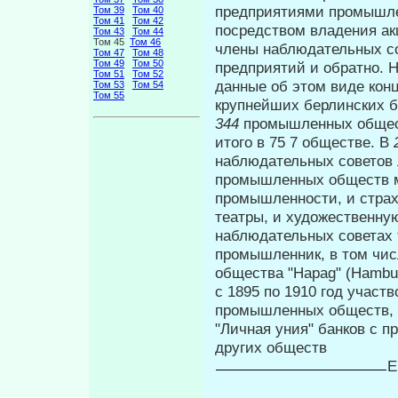
пред­приятиями промышле
Том 39
Том 40
Том 41
Том 42
посредством владения ак
Том 43
Том 44
Том 45
Том 46
члены наблюдательных с
Том 47
Том 48
Том 49
Том 50
предприятий и обратно. 
Том 51
Том 52
данные об этом виде кон
Том 53
Том 54
Том 55
крупнейших берлинских б
344
промышленных общест
итого в 75 7 обществе. В
наблюдательных советов 
промышленных обществ м
промышленности, и страх
театры, и художественну
наблюдательных советах т
промышленник, в том чис
общества "Hapag" (Hambur
с 1895 по 1910 год участ
промышленных обществ, и
"Личная уния" банков с 
дру­гих обществ
Е