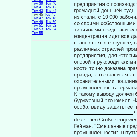
предприятия с производств
Том 39
Том 40
Том 41
Том 42
громадной добычей руды 
Том 43
Том 44
Том 45
Том 46
из стали, с 10 000 рабоч
Том 47
Том 48
Том 49
Том 50
со своими собственными
Том 51
Том 52
типич­ными представите
Том 53
Том 54
Том 55
концентрация идет все д
становятся все крупнее; 
различных отраслей пром
предприятия, для которы
опорой и руководителями
ности точно доказана пра
правда, это относится к
охранительными пошлина
промышленность Германии
К такому выводу должен 
буржуаз­ный экономист. Н
особо, ввиду защиты ее
*
deutschen Großeisengewerb
Гейман. "Смешанные пред
промышленности". Штутгар