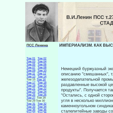
В.И.Ленин ПСС т
СТА
ПСС Ленина
ИМПЕРИАЛИЗМ. КАК ВЫС
Том 01
Том 02
Том 03
Том 04
Том 05
Том 06
Том 07
Том 08
Немецкий буржуазный эк
Том 09
Том 10
описа­нию "смешанных", т
Том 11
Том 12
Том 13
Том 14
железоделатель­ной промы
Том 15
Том 16
Том 17
Том 18
раздавленные высокой це
Том 19
Том 20
Том 21
Том 22
продукты". Получается так
Том 23
Том 24
"Остались, с одной сторо
Том 25
Том 26
Том 27
Том 28
угля в несколько миллион
Том 29 Том 30
Том 31
Том 32
каменноугольном синди­ка
Том 33
Том 34
Том 35
Том 36
сталелитейные заводы со
Том 37
Том 38