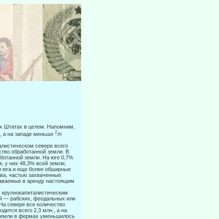
ых Штатах в целом. Напомним,
1
), а на западе меньше
/п
талистическом севере всего
ство обработанной земли. В
аботанной земли. На юге 0,7%
, у них 48,3% всей земли,
и юга и еще более обширные
тва, частью захваченные
сдаваемые в аренду настоящим
с крупнокапиталистическим
ий — рабских, феодальных или
 На севере все количество
ится всего 2,3 млн., а на
 земли в фермах уменьшилось