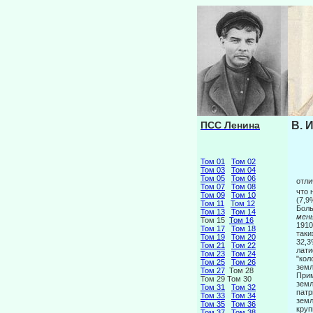
ПСС Ленина
В. 
Том 01
Том 02
Том 03
Том 04
Том 05
Том 06
отли
Том 07
Том 08
что 
Том 09
Том 10
(7,9
Том 11
Том 12
Боль
Том 13
Том 14
мен
Том 15
Том 16
1910
Том 17
Том 18
таки
Том 19
Том 20
32,3
Том 21
Том 22
лати
Том 23
Том 24
"кол
Том 25
Том 26
земл
Том 27
Том 28
Прим
Том 29 Том 30
земл
Том 31
Том 32
патр
Том 33
Том 34
земл
Том 35
Том 36
круп
Том 37
Том 38