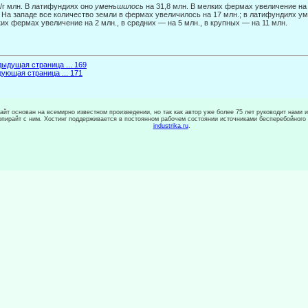
/г млн. В латифундиях оно
уменьшилось
на 31,8 млн. В мелких фермах увеличение на 
 На западе все количество земли в фермах увеличилось на 17 млн.; в латифундиях ум
их фермах увеличение на 2 млн., в средних — на 5 млн., в крупных — на 11 млн.
ыдущая страница ... 169
ующая страница ... 171
сайт основан на всемирно известном произведении, но так как автор уже более 75 лет руководит нами 
копирайт с ним. Хостинг поддерживается в постоянном рабочем состоянии источниками бесперебойного
industrika.ru
.