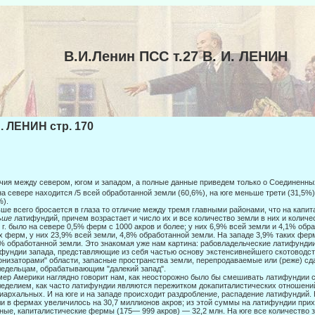
В.И.Ленин ПСС т.27 В. И. ЛЕНИН
И. ЛЕНИН стр. 170
чия между севером, югом и западом, а полные данные приведем только о Соеди­ненн
на севере находится /5 всей обработанной земли (60,6%), на юге меньше трети (31,5%
%).
ше всего бросается в глаза то отличие между тремя главными районами, что на капи
ьше
латифундий, причем возрастает и число их и все количество земли в них и количе
 г. было на севере 0,5% ферм с 1000 акров и более; у них 6,9% всей земли и 4,1% обр
х ферм, у них 23,9% всей земли, 4,8% обработанной земли. На западе 3,9% таких ферм
% обработанной земли. Это знакомая уже нам картина: рабовладельческие латифунди
фун­дии запада, представляющие из себя частью основу экстенсивнейшего скотоводс
онизаторами" области, запасные пространства земли, пере­продаваемые или (реже) 
едельцам, обрабатываю­щим "далекий запад".
ер Америки наглядно говорит нам, как неосторожно было бы смешивать лати­фундии 
еделием, как часто латифундии являются пе­режитком докапиталистических отношен
иархаль­ных. И на юге и на западе происходит раздробление, распадение латифундий.
и в фермах увеличилось на 30,7 миллионов акров; из этой суммы на латифундии приход
ные, капиталистические фермы (175— 999 акров) — 32,2 млн. На юге все количество