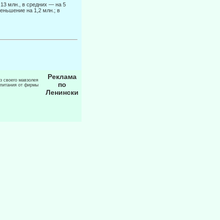
13 млн., в средних — на 5
еньшение на 1,2 млн.; в
Реклама
из своего мавзолея
по
 питания от фирмы
Ленински