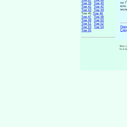
!
на 7
Том 39
Том 40
млн.
Том 41
Том 42
мелк
Том 43
Том 44
Том 45
Том 46
Том 47
Том 48
Том 49
Том 50
Том 51
Том 52
Пред
Том 53
Том 54
След
Том 55
Этот 
то и 