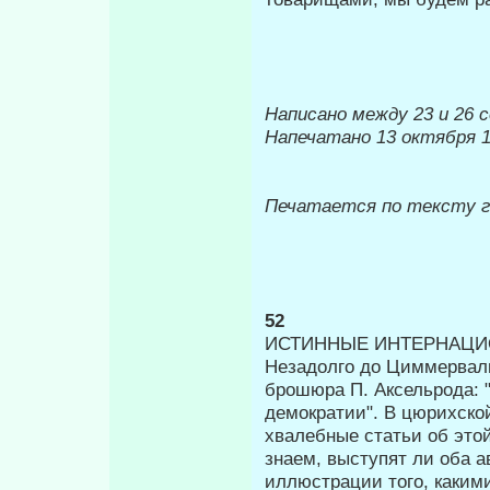
Написано между 23 и 26 с
Напечатано 13 октября 1
Печатается по тексту 
52
ИСТИННЫЕ ИНТЕРНАЦИО
Незадолго до Циммервал
брошю­ра П. Аксельрода:
демократии". В цюрихской
хвалебные статьи об это
знаем, выступят ли оба 
иллюстрации того, каки