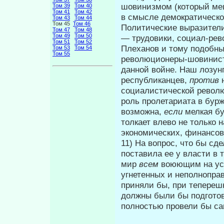
шовинизмом (кото­рый ме
Том 39
Том 40
Том 41
Том 42
в смысле демократическо
Том 43
Том 44
Том 45
Том 46
Политические выразители
Том 47
Том 48
Том 49
Том 50
— трудовики, социал-рево
Том 51
Том 52
Плеханов и тому подобны
Том 53
Том 54
Том 55
революционеры-шовинист
данной войне. Наш лозун
респуб­ликанцев,
против
социалистической револю
роль пролетариата в бурж
возможна,
если
мелкая бу
толкает влево не только 
экономических, финансовы
11) На вопрос, что бы сд
поставила ее у власти в
мир
всем
воюющим на ус
угнетенных и не­полнопра
приняли бы, при тепе­реш
должны были бы подготови
полностью провели бы с