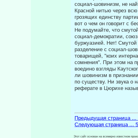
социал-шовинизм, не най
Красной нитью через всю
грозящих единству партии
вот о чем он гово­рит с 
Не подумайте, что смуто
социал-демократии, союз
буржуазией. Нет! Смутой 
разделение с социал-шов
товарищей, "коих интерн
сомнения". При этом на п
воедино взгляды Каутско­
ли шовинизм в признании
по существу. Ни звука о 
реферате в Цюрихе назыв
Предыдущая страница ...
Следующая страница ... 
Этот сайт основан на всемирно известном произ