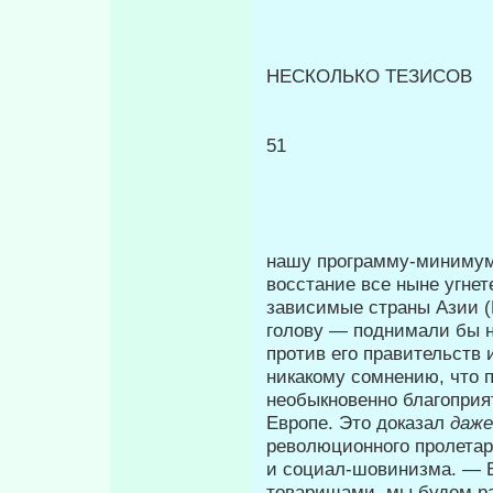
НЕСКОЛЬКО ТЕЗИСОВ
51
нашу программу-минимум,
восстание все ныне угне
зависимые страны Азии (И
голову — поднимали бы н
против его правительств 
никакому сомнению, что 
необыкновенно благоприя
Европе. Это доказал
даж
революционного пролета
и социал-шовинизма. — В
товарищами, мы будем р