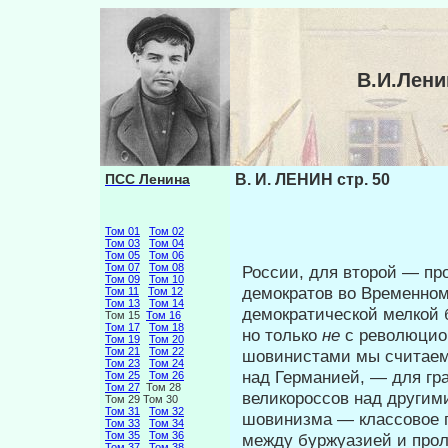
В.И.Лени
ПСС Ленина
В. И. ЛЕНИН стр. 50
Том 01
Том 02
Том 03
Том 04
Том 05
Том 06
Том 07
Том 08
России, для второй — про
Том 09
Том 10
демократов во Временном
Том 11
Том 12
Том 13
Том 14
демократической мелкой 
Том 15
Том 16
Том 17
Том 18
но только
не
с революцио
Том 19
Том 20
Том 21
Том 22
шовинистами мы считаем 
Том 23
Том 24
над Германией, — для гра
Том 25
Том 26
Том 27
Том 28
великороссов над другими
Том 29 Том 30
Том 31
Том 32
шовинизма — классовое п
Том 33
Том 34
Том 35
Том 36
между буржуазией и прол
Том 37
Том 38