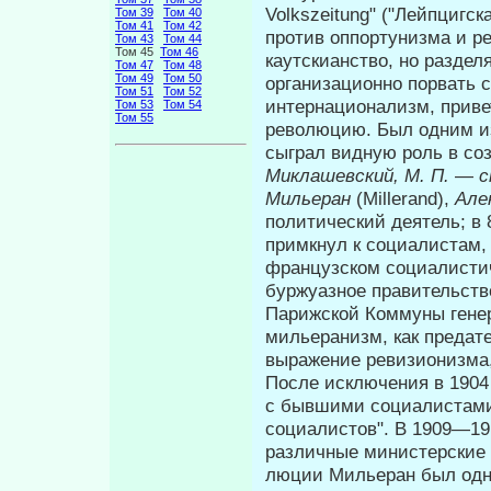
Volkszeitung" ("Лейпцигс
Том 39
Том 40
Том 41
Том 42
против оппортунизма и ре
Том 43
Том 44
Том 45
Том 46
каутскианство, но разде
Том 47
Том 48
Том 49
Том 50
организационно порвать 
Том 51
Том 52
интернациона­лизм, прив
Том 53
Том 54
Том 55
революцию. Был одним из
сыграл видную роль в с
Миклашевский, М. П.
—
с
Мильеран
(Millerand),
Але
политический деятель; в 
примкнул к социалистам, 
французском социалистич
бур­жуазное правительств
Парижской Коммуны генер
мильеранизм, как предате
выражение ревизионизма,
После исключения в 1904
с бывшими социали­стами
социалистов". В 1909—19
различные министерские 
люции Мильеран был одни