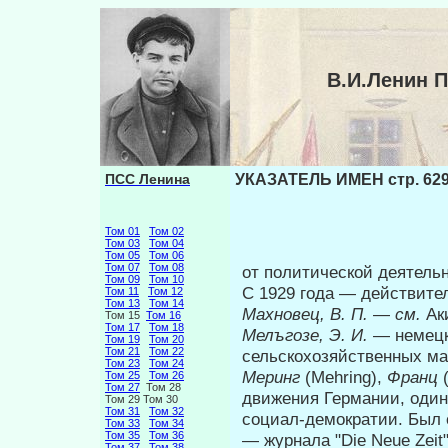
В.И.Ленин 
ПСС Ленина
УКАЗАТЕЛЬ ИМЕН стр. 62
Том 01
Том 02
Том 03
Том 04
Том 05
Том 06
Том 07
Том 08
от политической деятельн
Том 09
Том 10
С 1929 года — действи­т
Том 11
Том 12
Том 13
Том 14
Махновец, В. П.
—
см.
Ак
Том 15
Том 16
Том 17
Том 18
Мелъгозе, Э. И.
— немецк
Том 19
Том 20
Том 21
Том 22
сельскохозяйственных м
Том 23
Том 24
Меринг
(Mehring),
Франц
Том 25
Том 26
Том 27
Том 28
движения Германии, один 
Том 29 Том 30
Том 31
Том 32
социал-демократии. Был о
Том 33
Том 34
Том 35
Том 36
— журнала "Die Neue Zeit"
Том 37
Том 38