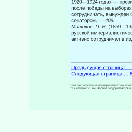
1920—1924 годах — пре­зи
после победы на выборах
сотрудничать, вынужден 
сена­тором. —
408.
Милюков, П. Н.
(1859—194
русской империалистичес
активно сотрудничал в и
Предыдущая страница ...
Следующая страница ... 
Этот сайт основан на всемирно известном произ
то и копирайт с ним. Хостинг поддерживается 