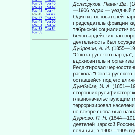
Долгоруков, Павел Дм.
(1
Том 39
Том 40
Том 41
Том 42
—1906 годах — уезд­ный 
Том 43
Том 44
Том 45
Том 46
Один из основателей парт
Том 47
Том 48
Том 49
Том 50
председатель фракции кад
Том 51
Том 52
тябрьской социалистиче
Том 53
Том 54
Том 55
белогвардейских заговоро
деятельность был осужд
Дубровин, А. И.
(1855—19
"Союза русского наро­да"
вдохновитель и организат
Редактировал черносотен
рас­кола "Союза русского
оставшейся под его влия
Думбадзе, И. А.
(1851—19
сторонник русификаторско
главноначальствующим го
терроризировал населени
но вскоре снова был наз
Дурново, П. Н.
(1844—191
деятелей царской России
полиции; в 1900—1905 го