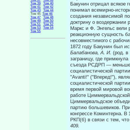
Бакунин отрицал всякое г
Том 39
Том 40
Том 41
Том 42
понимал всемирно-истори
Том 43
Том 44
Том 45
Том 46
создания независимой по
Том 47
Том 48
Том 49
Том 50
доктрину о воздержании р
Том 51
Том 52
Маркс и Ф. Энгельс вели
Том 53
Том 54
Том 55
реакционную сущность ба
несовместимого с рабочи
1872 году Бакунин был и
Балабанова, А. И.
(род. в
заграницу, где примкнула
съезда РСДРП — меньшев
социалистической партии
"Avanti!" ("Впе­ред!"), я
социалистической парти
время первой мировой во
работе Циммервальдской 
Циммервальдское объедин
партию большевиков. При
конгрессе Коминтерна. В
РКП(б) в связи с тем, ч
409.