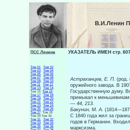
В.И.Ленин 
ПСС Ленина
УКАЗАТЕЛЬ ИМЕН стр. 60
Том 01
Том 02
Том 03
Том 04
Том 05
Том 06
Том 07
Том 08
Астраханцев, Е. П.
(род.
Том 09
Том 10
оружейного завода. В 1907
Том 11
Том 12
Том 13
Том 14
Государственную думу. В
Том 15
Том 16
Том 17
Том 18
примыкал к меньшевикам;
Том 19
Том 20
Том 21
Том 22
—
44, 213.
Том 23
Том 24
Бакунин, М. А.
(1814—187
Том 25
Том 26
Том 27
Том 28
С 1840 года жил за гран
Том 29 Том 30
Том 31
Том 32
годов в Германии. Входил
Том 33
Том 34
Том 35
Том 36
марксизма.
Том 37
Том 38