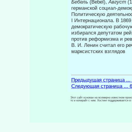
Бебель
(Bebel),
Август
(
германской социал-демок
Политическую деятельнос
I Интернационала. В 1869
демократическую рабочую
избирался депутатом рейх
против реформизма и рев
В. И. Ленин считал его 
марксистских взглядов
Предыдущая страница ...
Следующая страница ... 
Этот сайт основан на всемирно известном произ
то и копирайт с ним. Хостинг поддерживается 