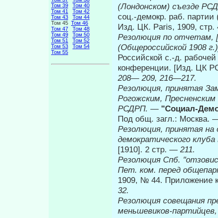
(Лондонском) съезде РСДР
Том 39
Том 40
Том 41
Том 42
соц.-демокр. раб. партии 
Том 43
Том 44
Том 45
Том 46
Изд. ЦК. Paris, 1909, ст
Том 47
Том 48
Том 49
Том 50
Резолюция по отчетам, 
Том 51
Том 52
(Общероссийской 1908 г.)
Том 53
Том 54
Том 55
Российской с.-д. рабоче
конференции. [Изд. ЦК РС
208— 209, 216—217.
Резолюция, принятая За
Рогожским, Пресненским
РСДРП.
—
"Социал-Демок
Под общ. загл.: Москва. —
Резолюция, принятая на 
демократического клуба в
[1910]. 2 стр. —
211.
Резолюция Спб. "отзови
Пет. ком. перед общепар
1909, № 44. Приложение к 
32.
Резолюция совещания пр
меньшевиков-партийцев, 