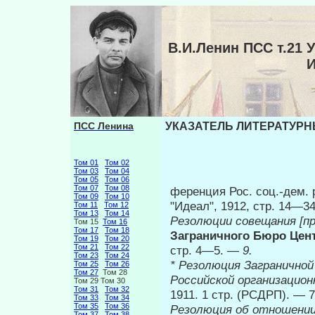
В.И.Ленин ПСС т.2
ПСС Ленина
УКАЗАТЕЛЬ ЛИТЕРАТУРНЫ
Том 01
Том 02
Том 03
Том 04
Том 05
Том 06
Том 07
Том 08
ференция Рос. соц.-дем. р
Том 09
Том 10
"Идеал", 1912, стр. 14—
Том 11
Том 12
Том 13
Том 14
Резолюции совещания [п
Том 15
Том 16
Том 17
Том 18
Заграничного Бюро Цен
Том 19
Том 20
Том 21
Том 22
стр. 4—5. —
9.
Том 23
Том 24
* Резолюция Заграничной
Том 25
Том 26
Том 27
Том 28
Российской организацион
Том 29 Том 30
Том 31
Том 32
1911. 1 стр. (РСДРП). — 7
Том 33
Том 34
Том 35
Том 36
Резолюция об отношении
Том 37
Том 38