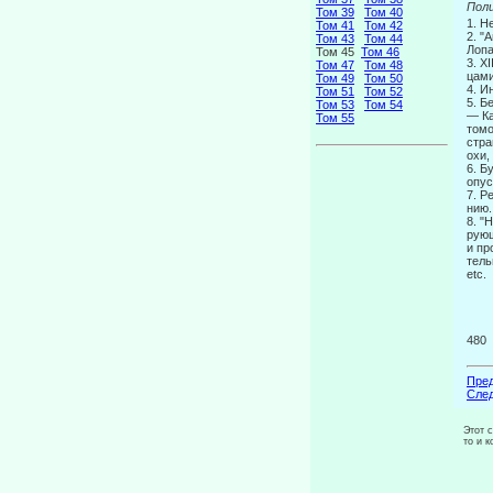
Пол
Том 39
Том 40
1. Н
Том 41
Том 42
2. "
Том 43
Том 44
Лопа
Том 45
Том 46
3. X
Том 47
Том 48
цами
Том 49
Том 50
4. И
Том 51
Том 52
5. Б
Том 53
Том 54
— Ка
Том 55
томо
стра
охи,
6. Б
опус
7. Р
нию.
8. "
рующ
и пр
тель
etc.
480
Пред
След
Этот 
то и 