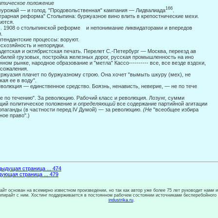
итическое положение
166
еурожай — и голод. "Продовольственная" кампания — Лидвалиада
.
Аграрная реформа" Столыпина: буржуазное вино влить в крепостнические мехи.
ются.
II. 1908 о столыпинской реформе и непонимание ликвидаторами и впередов­
.
нтендантские процессы: воруют.
есхозяйность и непорядки.
детская и октябристская печать. Перелет С.-Петербург — Москва, переезд ав­
билей грузовых, постройка железных дорог, русская промышленность на ино­
нном рынке, народное образование и "метла" Кассо---------- все, все везде вздохи,
 сожаления.
уржуазия плачет по буржуазному строю. Она хочет "вымыть шкуру (мех), не
кая ее в воду".
еволюция — единственное средство. Боязнь, ненависть, неверие, — не по тече­
Не по течению". За революцию. Рабочий класс и революция. Лозунг, сумми­
ий политическое положение и
определяющий
все содержание партийной агитации
опаганды (в частности перед IV Думой) — за революцию.
(Не
"всеобщее избира­
ное право".)
ыдущая страница ... 474
ующая страница ... 479
сайт основан на всемирно известном произведении, но так как автор уже более 75 лет руководит нами 
копирайт с ним. Хостинг поддерживается в постоянном рабочем состоянии источниками бесперебойного
industrika.ru
.