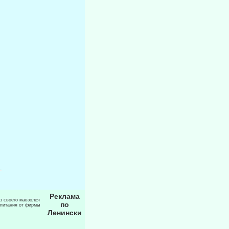
Реклама
из своего мавзолея
по
 питания от фирмы
Ленински