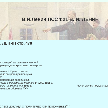
В.И.Ленин ПСС т.21 В. И. ЛЕНИН
И. ЛЕНИН стр. 478
"Изоляция" заграницы + или —?
Фракция для строительства партии.
ихаил + Юрий + Роман.
озыв за границей пленума
VI.
онференция российская.
сано в декабре,
не позднее 14 (27), 1911 г.
ервые напечатано в 1933 г. Печатается по рукопис
нинском сборнике
XXV
165
СПЕКТ ДОКЛАДА О ПОЛИТИЧЕСКОМ ПОЛОЖЕНИИ