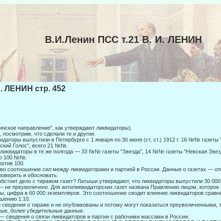
В.И.Ленин ПСС т.21 В. И. ЛЕНИН
И. ЛЕНИН стр. 452
инское направление", как утверждают ликвидаторы).
, посмотрим, что сделали те и другие.
идаторы выпустили в Петербурге с 1 января по 30 июня (ст. ст.) 1912 г. 16 №№ газет
ский Голос", всего 21 №№.
ликвидаторы в те же полгода — 33 №№ газеты "Звезда", 14 №№ газеты "Нев­ская Звез
го 100 №№.
ротив 100.
во соотношение сил между ликвидаторами и партией в России. Данные о газе­тах — о
роверить и обосновать.
обстоит дело с тиражом газет? Латыши утверждают, что ликвидаторы выпусти­ли 30 000
— не преувеличено. Для антиликвидатор­ских газет названа Правлению лицом, которое в
ы, цифра в 60 000 экземпляров. Это соотношение сводит влияние ликвидаторов сравн
шению 1:10.
 сведения о тираже и не опубликованы и потому могут показаться преувеличен­ными, 
ые, более убедительные данные.
— сведения о связи ликвидаторов и партии с рабочими массами в России.