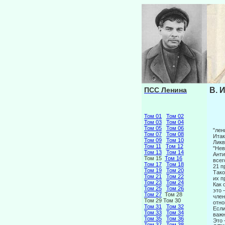
ПСС Ленина
В. 
Том 01
Том 02
Том 03
Том 04
Том 05
Том 06
"лен
Том 07
Том 08
Итак
Том 09
Том 10
Ликв
Том 11
Том 12
"Нев
Том 13
Том 14
Анти
Том 15
Том 16
все
Том 17
Том 18
21 п
Том 19
Том 20
Тако
Том 21
Том 22
их п
Том 23
Том 24
Как 
Том 25
Том 26
это 
Том 27
Том 28
член
Том 29 Том 30
отно
Том 31
Том 32
Если
Том 33
Том 34
важн
Том 35
Том 36
Это 
Том 37
Том 38