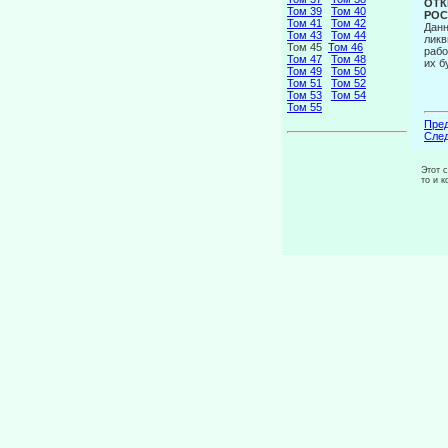
ОТК
Том 39
Том 40
РОС
Том 41
Том 42
Данн
Том 43
Том 44
ликв
Том 45
Том 46
рабо
Том 47
Том 48
их б
Том 49
Том 50
Том 51
Том 52
Том 53
Том 54
Том 55
Пред
След
Этот 
то и 