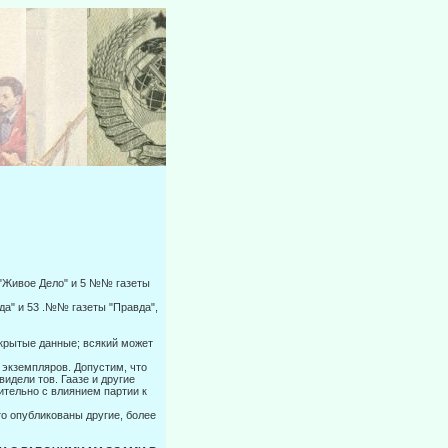
ы "Живое Дело" и 5 №№ газеты
да" и 53 .№№ газеты "Правда",
ткрытые данные; всякий может
 экземпляров. Допустим, что
идели тов. Гаазе и другие
ительно с влиянием партии к
то опубликованы другие, более