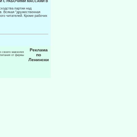
И С РАБОЧИМИ МАССАМИ В
сходства партии над
в. Всякая "дружественная
ного читателей. Кроме рабочих
Реклама
из своего мавзолея
по
 питания от фирмы
Ленински