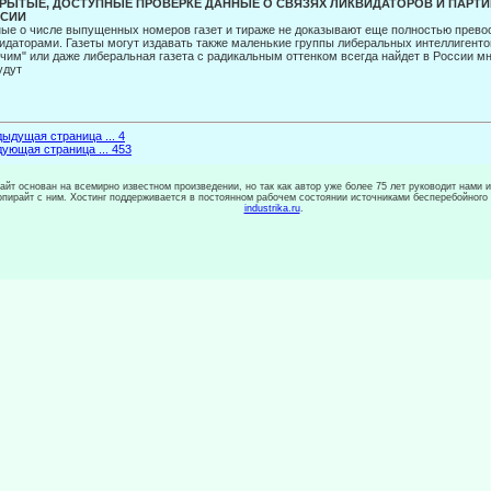
РЫТЫЕ, ДОСТУПНЫЕ ПРОВЕРКЕ ДАННЫЕ О СВЯЗЯХ ЛИКВИДАТОРОВ И ПАРТИ
СИИ
ые о числе выпущенных номеров газет и тираже не доказывают еще полностью прево
идаторами. Газеты могут издавать также маленькие группы либеральных интеллигенто
чим" или даже либе­ральная газета с радикальным оттенком всегда найдет в России м
удут
ыдущая страница ... 4
ующая страница ... 453
сайт основан на всемирно известном произведении, но так как автор уже более 75 лет руководит нами 
копирайт с ним. Хостинг поддерживается в постоянном рабочем состоянии источниками бесперебойного
industrika.ru
.