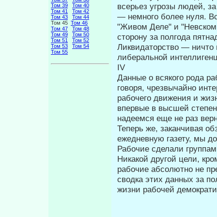
всерьез угрозы людей, за
Том 39
Том 40
Том 41
Том 42
— немного более нуля. В
Том 43
Том 44
Том 45
Том 46
"Живом Деле" и "Невском 
Том 47
Том 48
Том 49
Том 50
сторону за полгода пятна
Том 51
Том 52
Ликвидаторство — ничто 
Том 53
Том 54
Том 55
либеральной ин­теллиген
IV
Данные о всякого рода ра
говоря, чрезвычайно инт
рабочего движения и жиз
впервые в высшей степен
надеемся еще не раз верн
Теперь же, заканчивая об
ежедневную га­зету, мы д
Рабочие сделали группам
Ника­кой другой цели, кр
рабочие абсолют­но не п
сводка этих данных за по
жизни рабочей демократии