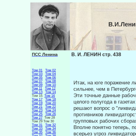
В.И.Лени
ПСС Ленина
В. И. ЛЕНИН стр. 438
Том 01
Том 02
Том 03
Том 04
Том 05
Том 06
Том 07
Том 08
Итак, на юге поражение 
Том 09
Том 10
сильнее, чем в Петербург
Том 11
Том 12
Том 13
Том 14
Эти точные данные рабоч
Том 15
Том 16
Том 17
Том 18
целого по­лугода в газет
Том 19
Том 20
Том 21
Том 22
решают вопрос о "лик­вид
Том 23
Том 24
противников ликвидаторст
Том 25
Том 26
Том 27
Том 28
групповых рабочих сбора
Том 29 Том 30
Том 31
Том 32
Вполне понятно теперь, п
Том 33
Том 34
Том 35
Том 36
всерьез угроз ликвидато
Том 37
Том 38