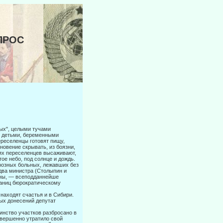
ПРОС
ных", целыми тучами
, детьми, беременными
ереселенцы готовят пищу,
новение скрывать, из боязни,
циях переселенцев высаживают,
ое небо, под солнце и дождь.
фозных больных, лежавших без
два министра (Столыпин и
сны, — всеподданнейше
раниц бюрократическому
находят счастья и в Сибири.
ных донесений депутат
инство участков разбросано в
совершенно утратило свой