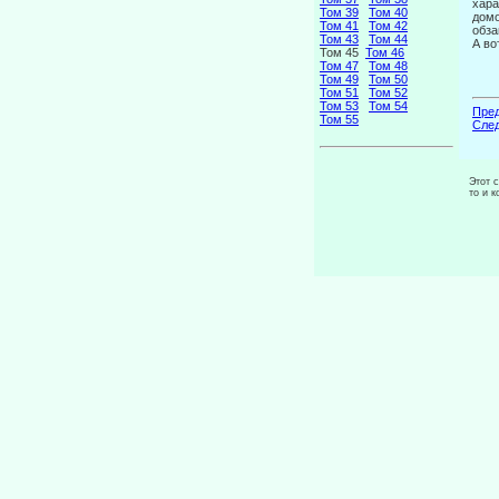
хара
Том 39
Том 40
домо
Том 41
Том 42
обза
Том 43
Том 44
А во
Том 45
Том 46
Том 47
Том 48
Том 49
Том 50
Том 51
Том 52
Том 53
Том 54
Пред
Том 55
След
Этот 
то и 