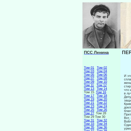
ПСС Ленина
ПЕР
Том 01
Том 02
Том 03
Том 04
Том 05
Том 06
И эт
Том 07
Том 08
спла
Том 09
Том 10
женщ
Том 11
Том 12
стир
Том 13
Том 14
что 
Том 15
Том 16
в лу
Том 17
Том 18
Депу
Том 19
Том 20
защи
Том 21
Том 22
Крив
Том 23
Том 24
докл
Том 25
Том 26
благ
Том 27
Том 28
Прет
Том 29 Том 30
Вот,
Том 31
Том 32
Войл
Том 33
Том 34
Один
Том 35
Том 36
урма
Том 37
Том 38