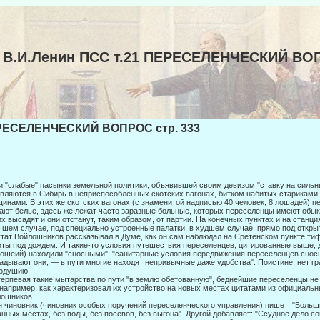
В.И.Ленин ПСС т.21 ПЕРЕСЕЛЕНЧЕСКИЙ ВО
ЕСЕЛЕНЧЕСКИЙ ВОПРОС стр. 333
и "слабые" пасынки земельной политики, объявившей своим девизом "ставку на силь
вляются в Сибирь в неприспособленных скотских ваго­нах, битком набитых стариками
инами. В этих же скотских вагонах (с знаменитой надписью 40 человек, 8 лошадей) п
ают белье, здесь же лежат часто заразные больные, которых переселенцы имеют обык
их высадят и они отстанут, таким образом, от партии. На конечных пунктах и на стан
чшем слу­чае, под специально устроенные палатки, в худшем случае, прямо под открыт
тат Войлошников рассказывал в Думе, как он сам наблюдал на Сретенском пункте ти
ты под дождем. И такие-то условия путешествия переселенцев, цитированные выше, 
ошеий) находили "сносными": "санитарные условия передвижения переселенцев сно
адывают они, — в пути многие находят непривычные даже удобства". Поистине, нет г
одушию!
ерпевая такие мытарства по пути "в землю обетованную", беднейшие пересе­ленцы не 
 например, как характеризовал их устройст­во на новых местах цитатами из официаль
ошников.
 чиновник (чиновник особых поручений переселенческого управления) пишет: "Больш
нных местах, без воды, без посевов, без вы­гона". Другой добавляет: "Ссудное дело 