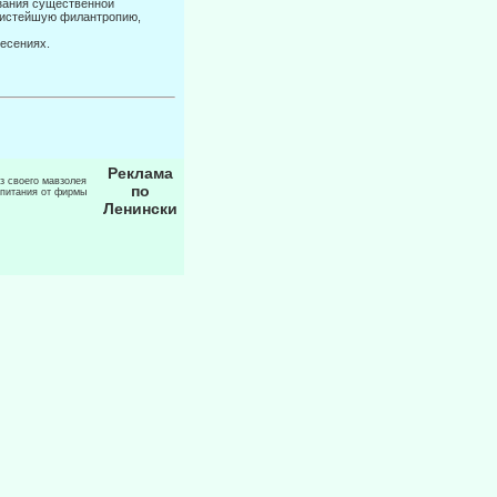
зания существен­ной
 чистейшую филантропию,
несениях.
Реклама
из своего мавзолея
по
 питания от фирмы
Ленински