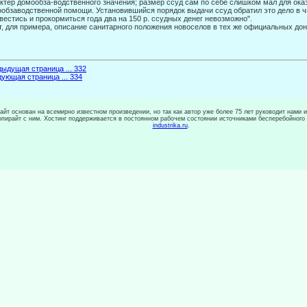
ктер домообза-водственного значения; размер ссуд сам по себе слишком мал для ока
обзаводственной помощи. Установившийся порядок выдачи ссуд обратил это дело в
вестись и прокормиться года два на 150 р. ссуд­ных денег невозможно".
т, для примера, описание санитарного положения новоселов в тех же официаль­ных до
ыдущая страница ... 332
ующая страница ... 334
сайт основан на всемирно известном произведении, но так как автор уже более 75 лет руководит нами 
копирайт с ним. Хостинг поддерживается в постоянном рабочем состоянии источниками бесперебойного
industrika.ru
.