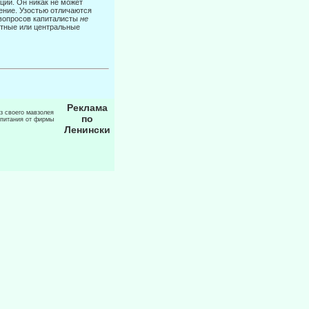
ций. Он никак не может
жение. Узостью отличаются
вопросов ка­питалисты
не
стные или центральные
Реклама
из своего мавзолея
по
 питания от фирмы
Ленински