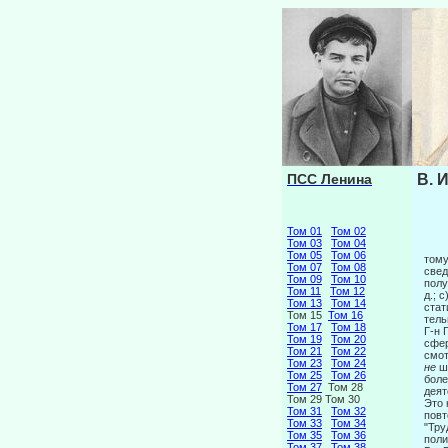
ПСС Ленина
В. 
Том 01
Том 02
Том 03
Том 04
Том 05
Том 06
тому
Том 07
Том 08
свед
Том 09
Том 10
полу
Том 11
Том 12
д.; 
Том 13
Том 14
стат
Том 15
Том 16
тель
Том 17
Том 18
Г-н 
Том 19
Том 20
сфер
Том 21
Том 22
смот
Том 23
Том 24
не
ш
Том 25
Том 26
боле
Том 27
Том 28
деят
Том 29 Том 30
Это 
Том 31
Том 32
повт
Том 33
Том 34
"Тру
Том 35
Том 36
поли
Том 37
Том 38