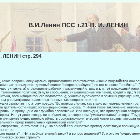
В.И.Ленин ПСС т.21 В. И. ЛЕНИН
И. ЛЕНИН стр. 294
, какие вопросы обсуждались организациями капиталистов и какие ходатайства они в
ения, автор выделяет длинный список "вопро­сов
общего",
по его мнению, "свойства".
чаются та­кие: а) страхование рабочих, праздничный отдых и т. п.; Ь) подоходный налог
с) таможенная политика; d) пути сообщения; е) акционерные компании, кредит и пр.; f) 
истика, организация горного ведомства; g) участие купечества в земских учреждениях, 
ном рассмотрении правительственных законопроектов и т. п.
Гушка заключает по этому поводу: "Во всяком случае, как видно из перечислен­ных гру
а деятельности наших организаций очень широ­ка...". Читая такое заключение, невол
ришь, не пропущено ли случайно словечко
не.
Ибо очевидно, что приведенная авторо
ирока. Но тут дело отнюдь не в обмолвке, а в коренном "умоначертании" автора. "Труд
е или менее существенную область со­циально-политической жизни страны, которая 
ельно­сти представительных организаций капитала".
невероятно, но это факт: г. Гушка со всей серьезностью преподносит такую во­пиющую
оряет ее!
дно назвать"... Ну, а избирательный закон? а вопрос аграрный? Или это не "су­ществе
тической жизни страны"?