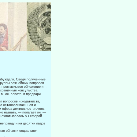
озбуждали. Сводя полученные
 Группы важнейших вопросов
, промы­словое обложение и т.
заграничные консульства,
в Гос. совете, в предвари­
пп вопросов и ходатайств,
ьно останавливаешься и
м сфера деятельности очень
но назвать, — полагает он, —
не охватывалась бы сферой
 неправду и на десятки ладов
нные области социально-