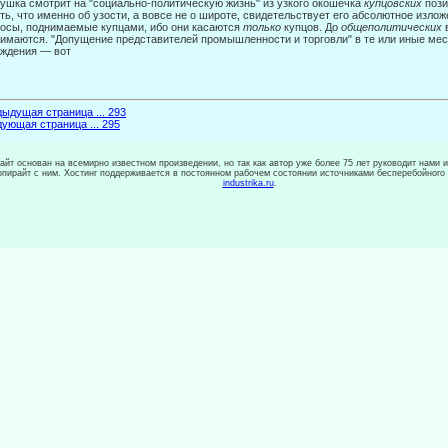
Гушка смотрит на "социально-политическую жизнь" из узкого окошечка
куп­цовских
пози
ть, что именно об узости, а вовсе не о широ­те, свидетельствует его абсолютное изло
осы, подни­маемые купцами, ибо они касаются
только
купцов. До
общеполитических
имаются. "Допущение представителей промышленности и торгов­ли" в те или иные ме
ждения — вот
ыдущая страница ... 293
ующая страница ... 295
сайт основан на всемирно известном произведении, но так как автор уже более 75 лет руководит нами 
копирайт с ним. Хостинг поддерживается в постоянном рабочем состоянии источниками бесперебойного
industrika.ru
.