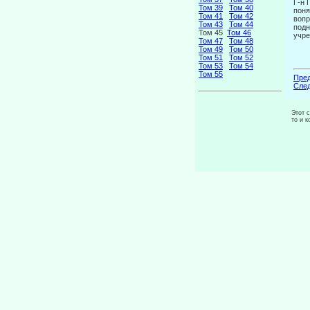
Г-н 
Том 39
Том 40
поня
Том 41
Том 42
вопр
Том 43
Том 44
подн
Том 45
Том 46
учре
Том 47
Том 48
Том 49
Том 50
Том 51
Том 52
Том 53
Том 54
Том 55
Пред
След
Этот 
то и 