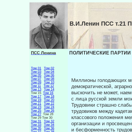
В.И.Ленин ПСС т.2
ПСС Ленина
ПОЛИТИЧЕСКИЕ ПАРТИИ В
Том 01
Том 02
Том 03
Том 04
Том 05
Том 06
Том 07
Том 08
Миллионы голодающих мел
Том 09
Том 10
демокра­тической, аграрн
Том 11
Том 12
Том 13
Том 14
выскочить не может, на­е
Том 15
Том 16
Том 17
Том 18
с лица русской земли
мо
Том 19
Том 20
Том 21
Том 22
Трудовики страшно слабы 
Том 23
Том 24
трудо­виков между кадет
Том 25
Том 26
Том 27
Том 28
классового по­ложения ме
Том 29 Том 30
Том 31
Том 32
организации и просвеще­
Том 33
Том 34
Том 35
Том 36
и бесформенность трудов
Том 37
Том 38