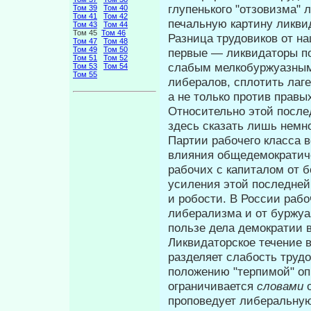
глупенького "отзовизма"
Том 39
Том 40
Том 41
Том 42
печальную картину ликви
Том 43
Том 44
Том 45
Том 46
Разница трудовиков от на
Том 47
Том 48
Том 49
Том 50
первые — ликвидаторы по
Том 51
Том 52
слабым мелкобуржуазным 
Том 53
Том 54
Том 55
либералов, сплотить лаг
а не только против правы
Относительно этой после
здесь сказать лишь немно
Партии рабочего класса 
влия­ния общедемократич
рабочих с капиталом от 
усиления этой по­следней
и робости. В России рабо
либерализма и от буржуа
пользе дела демократии 
Ликвидаторское течение 
раз­деляет слабость труд
положению "терпимой" опп
ограничивается
словами
проповедует либеральную 