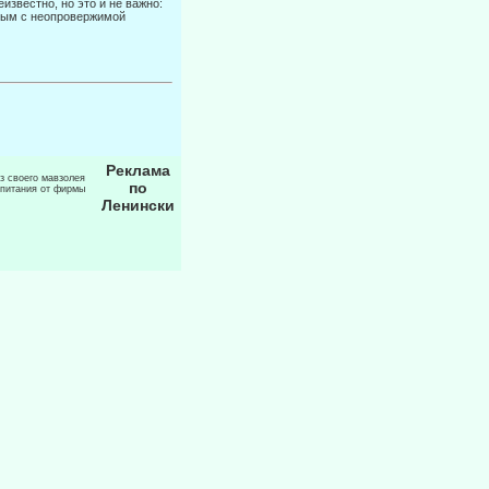
известно, но это и не важно:
вым с неопровержимой
Реклама
из своего мавзолея
по
 питания от фирмы
Ленински