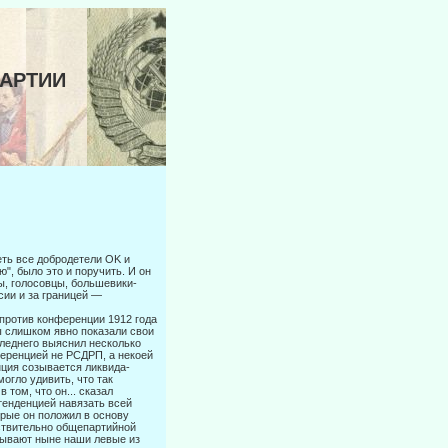
ПАРТИИ
ть все добродетели OK и
", было это и поручить. И он
ы, голосовцы, большевики-
ии и за границей —
 против конференции 1912 года
ы слишком явно показали свои
ледне­го выяснил несколько
ференцией не РСДРП, а некоей
нция созывается ликвида­
огло удивить, что так
том, что он... сказал
 тенденцией навязать всей
орые он положил в основу
йствительно общепартийной
ывают ныне на­ши левые из