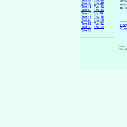
левы
Том 39
Том 40
важн
Том 41
Том 42
ясно
Том 43
Том 44
Том 45
Том 46
Том 47
Том 48
Том 49
Том 50
Том 51
Том 52
Пред
Том 53
Том 54
След
Том 55
Этот 
то и 