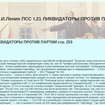
.И.Ленин ПСС т.21 ЛИКВИДАТОРЫ ПРОТИВ 
ВИДАТОРЫ ПРОТИВ ПАРТИИ стр. 253
ку всех почему-либо недовольных партийной конференцией. Троцкому поручили воспе
ущей ликвидаторской конференции: кому же, как не "профессиональному объединителю
ел... всеми шриф­тами, имеющимися в распоряжении венской типографии: "впередовц
ийцы, меньшевики-партийцы, так называемые ликвидаторы и неф­ракционные — в Росс
тельно поддерживают работу"... OK ("Правда" № 24).
яга опять... солгал и опять просчитался. С таким треском и шумом подготов­лявшийся
 под гегемонией ликвидаторов трещит по всем швам и трещит потому, что ликвидатор
 Поля­ки отказались от участия в ОК. Плеханов после переписки с представителем пос
пытных подробностей: 1) что конференция предполагается "учредительной", т. е. кон
й партии, 2) что в основу ее созыва положен "анархический" принцип, 3) что "конфере
ми". После того, как эти обстоятельства были выяснены тов. Плехановым, нас уже не м
ваемые болыпевики(?!)-примиренцы набрались храбро­сти и решили уличить Троцкого в 
авду, зачислив их в сторон­ники ОК. "Этот OK в своем нынешнем составе, с его явной
ии свое отношение к ликвидаторам, с теми принципами организационной анархии, кот
лнения своего состава, — этот OK ни в малейшей степени не гарантирует созыва де
еренции", — так отзываются ныне об OK наши расхрабрившиеся "партийцы". Где преб