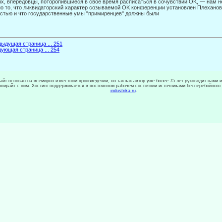
х, впередовцы, поторопившиеся в свое время расписаться в сочувст­вии OK, — нам не
о то, что ликвидаторский характер созываемой OK конференции установлен Плехано
стью и что государственные умы "примиренцев" должны были
ыдущая страница ... 251
ующая страница ... 254
сайт основан на всемирно известном произведении, но так как автор уже более 75 лет руководит нами 
копирайт с ним. Хостинг поддерживается в постоянном рабочем состоянии источниками бесперебойного
industrika.ru
.