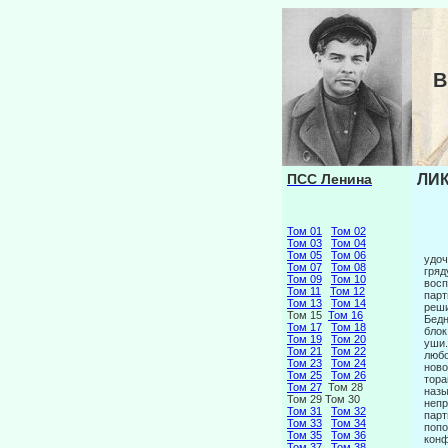
В
ПСС Ленина
ЛИК
Том 01
Том 02
Том 03
Том 04
Том 05
Том 06
удоч
Том 07
Том 08
гряд
Том 09
Том 10
восп
Том 11
Том 12
парт
Том 13
Том 14
реши
Том 15
Том 16
Бедн
Том 17
Том 18
блок
Том 19
Том 20
уши.
Том 21
Том 22
любо
Том 23
Том 24
ново
Том 25
Том 26
тора
Том 27
Том 28
назы
Том 29 Том 30
непр
Том 31
Том 32
парт
Том 33
Том 34
попо
Том 35
Том 36
конф
Том 37
Том 38