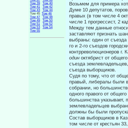
Возьмем для примера хотя
Том 39
Том 40
Том 41
Том 42
Думе 10 депутатов, поро
Том 43
Том 44
Том 45
Том 46
правых (в том числе 4 ок
Том 47
Том 48
Том 49
Том 50
числе 1 прогрессист, 2 ка
Том 51
Том 52
Между тем данные относи
Том 53
Том 54
Том 55
заставляют признать шан
выбраны: один от съезда 
го и 2-го съездов городс
контрреволюционеров г. К
один
октябрист от общего
съезда землевладельцев, 
съезда выборщиков.
Судя по тому, что от об
пра­вый, либералы были 
собрании, но боль­шинств
одного правого от общег
большинства указывает, п
землевладельцев выбраны
должны бы были пропуска
Состав выборщиков в Каз
том числе от крестьян 33,