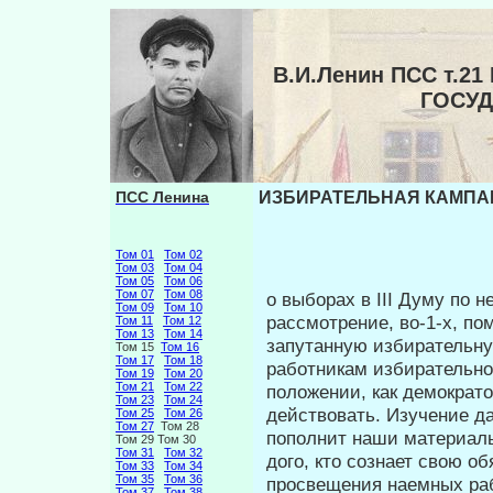
В.И.Ленин ПСС т.2
ГОСУ
ПСС Ленина
ИЗБИРАТЕЛЬНАЯ КАМПАНИ
Том 01
Том 02
Том 03
Том 04
Том 05
Том 06
Том 07
Том 08
о выборах в III Думу по 
Том 09
Том 10
рассмотрение, во-1-х, по
Том 11
Том 12
Том 13
Том 14
запутанную избирательную
Том 15
Том 16
Том 17
Том 18
работникам избирательно
Том 19
Том 20
Том 21
Том 22
положении, как демократов
Том 23
Том 24
действовать. Изучение д
Том 25
Том 26
Том 27
Том 28
пополнит наши материалы,
Том 29 Том 30
Том 31
Том 32
дого, кто сознает свою о
Том 33
Том 34
Том 35
Том 36
просвещения наемных раб
Том 37
Том 38