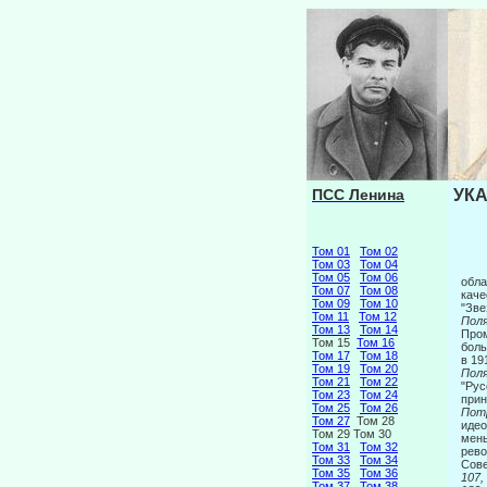
ПСС Ленина
УКА
Том 01
Том 02
Том 03
Том 04
Том 05
Том 06
обла
Том 07
Том 08
каче
Том 09
Том 10
"Зве
Том 11
Том 12
Поля
Том 13
Том 14
Пром
Том 15
Том 16
боль
Том 17
Том 18
в 19
Том 19
Том 20
Поля
Том 21
Том 22
"Рус
Том 23
Том 24
прин
Том 25
Том 26
Потр
Том 27
Том 28
идео
Том 29 Том 30
мень
Том 31
Том 32
рево
Том 33
Том 34
Сов
Том 35
Том 36
107,
Том 37
Том 38