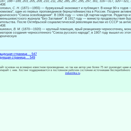
 187, 188—189, 203, 205, 209, 210, 211, 282, 285, 287, 295, 297, 301, 316—317, 320—321,
 408.
опович, С. Н.
(1871—1955) — буржуазный экономист и публицист. В конце 90-х годов 
номизма", один из первых проповедников бернштейнианства в России. Позднее активн
рхического "Союза освобождения". В 1906 году — член ЦК партии ка­детов. Редактор-и
меньшевистского журнала "Без Заглавия". В 1917 году — министр продовольствия бу
ительства. После Октябрьской социалистической революции выслан из СССР за анти
 408.
шкевич, В. М.
(1870—1920) — крупный помещик, ярый реакционер-черносотенец, мона
иаторов создания черносотенного "Союза русского народа"; в 1907 году вышел из это
архическую
ыдущая страница ... 547
ующая страница ... 549
сайт основан на всемирно известном произведении, но так как автор уже более 75 лет руководит нами 
копирайт с ним. Хостинг поддерживается в постоянном рабочем состоянии источниками бесперебойного
industrika.ru
.