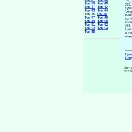
182,
Том 39
Том 40
366,
Том 41
Том 42
Прок
Том 43
Том 44
"эко
Том 45
Том 46
мона
Том 47
Том 48
полу
Том 49
Том 50
прав
Том 51
Том 52
366,
Том 53
Том 54
Пури
Том 55
иниц
мон
Пред
След
Этот 
то и 