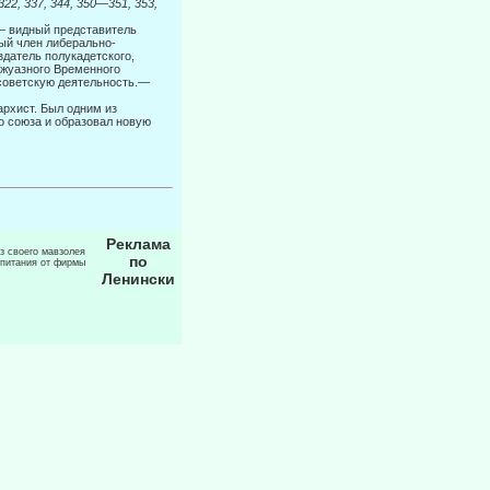
 322, 337, 344, 350—351, 353,
— вид­ный представитель
ый член либерально-
здатель полукадетского,
ржуазного Временного
советскую деятельность.—
рхист. Был одним из
го союза и образовал новую
Реклама
из своего мавзолея
по
 питания от фирмы
Ленински