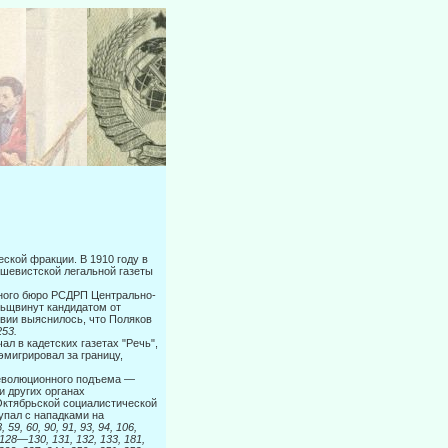
кой фрак­ции. В 1910 году в
ьшевистской легальной газеты
стного бюро РСДРП Центрально-
вьщвинут кандидатом от
вии выяснилось, что Поляков
253.
л в ка­детских газетах "Речь",
мигрировал за границу,
еволюци­онного подъема —
и других органах
Октябрьской социалистической
упал с нападками на
 59, 60, 90, 91, 93, 94, 106,
128—130, 131, 132, 133, 181,