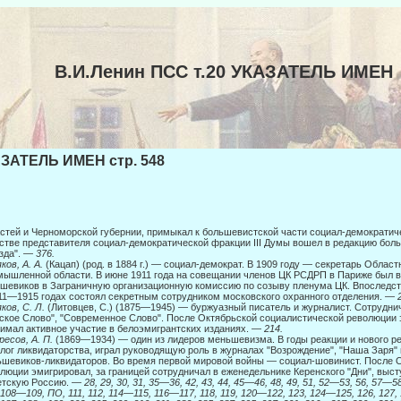
В.И.Ленин ПСС т.20 УКАЗАТЕЛЬ ИМЕН
ЗАТЕЛЬ ИМЕН стр. 548
стей и Черноморской губернии, примыкал к большевистской части социал-демократичес
стве представителя социал-демократической фракции III Думы вошел в редакцию бол
зда". —
376.
ков, А. А.
(Кацап) (род. в 1884 г.) — социал-демократ. В 1909 году — секретарь Обла
ышленной области. В июне 1911 года на совещании членов ЦК РСДРП в Па­риже был 
шевиков в Заграничную организационную комиссию по созыву пленума ЦК. Впоследст
11—1915 годах состоял секретным сотрудни­ком московского охранного отделения. —
ков, С. Л.
(Литовцев, С.) (1875—1945) — буржуазный писатель и журналист. Сотруднича
ское Слово", "Современное Слово". После Октябрьской социалистической революции э
имал активное участие в белоэмигрантских изданиях. —
214.
есов, А. П.
(1869—1934) — один из лидеров меньшевизма. В годы реакции и нового р
лог ликвидаторства, играл руководящую роль в журналах "Возрождение", "На­ша Заря" 
шевиков-ликвидаторов. Во время первой мировой войны — социал-шовинист. После 
люции эмигрировал, за границей сотрудничал в еженедельнике Керенского "Дни", выст
етскую Россию. —
28, 29, 30, 31, 35
—
36, 42, 43, 44, 45—46, 48, 49, 51, 52—53, 56, 57—58,
 108—109, ПО, 111, 112, 114—115, 116—117, 118, 119, 120—122, 123, 124—125, 126, 127, 