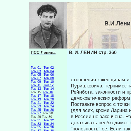
В.И.Лени
ПСС Ленина
В. И. ЛЕНИН стр. 360
Том 01
Том 02
Том 03
Том 04
Том 05
Том 06
Том 07
Том 08
отношения к женщинам и 
Том 09
Том 10
Пуриш­кевича, терпимости
Том 11
Том 12
Том 13
Том 14
Рейнбота, закон­ности и 
Том 15
Том 16
Том 17
Том 18
демократических реформ 
Том 19
Том 20
Том 21
Том 22
Поставьте вопрос с точки
Том 23
Том 24
(для всех, кроме Ларина 
Том 25
Том 26
Том 27
Том 28
в России не закончена. Р
Том 29 Том 30
Том 31
Том 32
доказывать необходи­мос
Том 33
Том 34
Том 35
Том 36
"полезность" ее. Если та
Том 37
Том 38