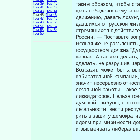
таким образом, чтобы ста
Том 39
Том 40
Том 41
Том 42
цель победоносному, а не
Том 43
Том 44
Том 45
Том 46
движению, давать лозунг,
Том 47
Том 48
Том 49
Том 50
давшихся от русской жиз
Том 51
Том 52
стремящихся к дей­ствит
Том 53
Том 54
Том 55
России. — Поставьте вопр
Нельзя же не разъяснять 
государством должна "Ду
первая. А как же сделать
сделать, не разрушив ца
Возразят, может быть: вы
избиратель­ной кампании,
значит несерьезно от­нос
легальной работы. Такое
ликвидаторов. Нельзя гов
думской трибуны, с кото
легальности, вести респу
рить в защиту демократ
идеям при-миримости де
и высмеивать либе­ральн