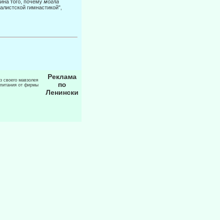
чина того, почему
могла
галистской гимнастикой",
Реклама
из своего мавзолея
по
 питания от фирмы
Ленински