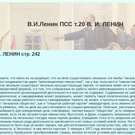
В.И.Ленин ПСС т.20 В. И. ЛЕНИН
И. ЛЕНИН стр. 242
наете, что никто их не разрешит, что
на деле
существовать легально эти якобы "ле­галь
хо-синдикалистов царит "революционная гим­настика", так у вас получается "гимнастик
тов легально существует легально несуществующая партия, то причина лежит не в том
иворечивой формой, а в том, что
содержание
их работы ничего револю­ционного в себе
кратической организационной деятельно­сти в массах не содержит. Содержание их ра
рхическое, и самодержавие может разрешить, может терпеть такую политическую дея
систов среди рабочего класса самодержавие терпеть не может, и пытаться помочь де
 "легальное общество", как и "открытая рабочая партия" ликвидаторов, есть именно 
 в ряженых, ибо на деле вы рассчитываете на социал-демократов. Неясные, рас­плыв
ыбираете для определения цели, платформы, тактики вашего "общества", есть прикры
жная, есть та же легалистская гимнастика. Выступать в Думе, создавать
легальные
п
твовать на легальных съездах наша партия должна, отрицание этого есть анархизм ил
изнании
такого
рода деятельности за­ключается учет новых условий новой эпохи. Но
л
тельности быть еще не может (кроме, как для интеллигентских оппортунистов), ибо не 
льности, а "вползать" в нее мечта тщетная. У немцев к 1871 году вполне создалась так
ршилось буржуазное пре­образование страны, вполне исчезли условия для непосредс