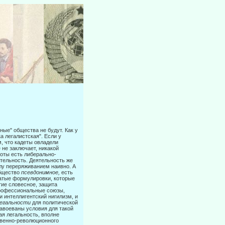
ные" общества не будут. Как у
а легалистская". Если у
, что кадеты овладели
 не заключает, никакой
боты есть либерально-
тельность. Деятельность же
лу переряживанием наивно. А
общество
псевдонимное,
есть
чатые формулировки, которые
тие словесное, защита
рофессиональные союзы,
и интеллигентский нигилизм, и
егальности
для политической
завоеваны условия для такой
ая легальность, вполне
твенно-революционного