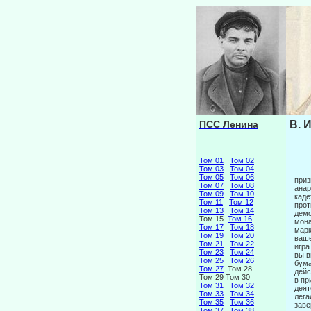
ПСС Ленина
В. 
Том 01
Том 02
Том 03
Том 04
Том 05
Том 06
приз
Том 07
Том 08
анар
Том 09
Том 10
каде
Том 11
Том 12
прот
Том 13
Том 14
демо
Том 15
Том 16
мона
Том 17
Том 18
марк
Том 19
Том 20
ваше
Том 21
Том 22
игра
Том 23
Том 24
вы в
Том 25
Том 26
бума
Том 27
Том 28
дейс
Том 29 Том 30
в пр
Том 31
Том 32
дея­
Том 33
Том 34
лега
Том 35
Том 36
заве
Том 37
Том 38