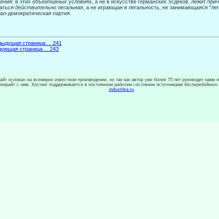
ения: в этих
объективных
условиях, а не в искусстве германских эсдеков, лежит при
даться
действительно
легальная, а не играющая в ле­гальность, не занимающаяся "ле
ал-демократическая партия.
ыдущая страница ... 241
ующая страница ... 243
сайт основан на всемирно известном произведении, но так как автор уже более 75 лет руководит нами 
копирайт с ним. Хостинг поддерживается в постоянном рабочем состоянии источниками бесперебойного
industrika.ru
.