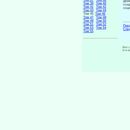
движ
Том 39
Том 40
соз
Том 41
Том 42
соци
Том 43
Том 44
Том 45
Том 46
Том 47
Том 48
Том 49
Том 50
Том 51
Том 52
Пред
Том 53
Том 54
След
Том 55
Этот 
то и 