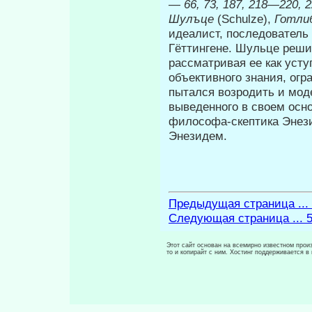
—
66, 73, 187, 218—220, 
Шулъце
(Schulze),
Готли
идеалист, последователь
Гёттингене. Шульце реши
рассматривая ее как уст
объективного знания, ог
пытался возродить и мод
выведенного в своем осн
философа-скептика Энез
Энезидем.
Предыдущая страница ...
Следующая страница ... 
Этот сайт основан на всемирно известном произ
то и копирайт с ним. Хостинг поддерживается 