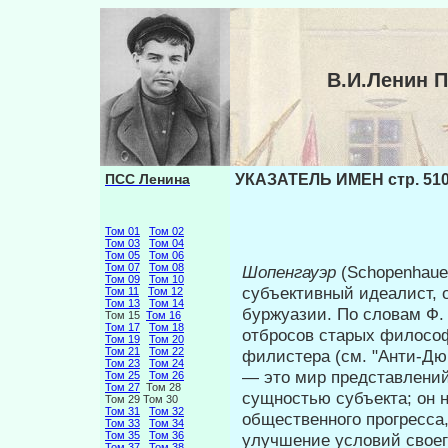
В.И.Ленин 
ПСС Ленина
УКАЗАТЕЛЬ ИМЕН стр. 51
Том 01
Том 02
Том 03
Том 04
Том 05
Том 06
Том 07
Том 08
Шопенгауэр
(Schopenhaue
Том 09
Том 10
субъективный идеалист, 
Том 11
Том 12
Том 13
Том 14
буржуазии. По словам Ф.
Том 15
Том 16
Том 17
Том 18
отбросов старых философ
Том 19
Том 20
Том 21
Том 22
фили­стера (см. "Анти-Дю
Том 23
Том 24
— это мир представлений
Том 25
Том 26
Том 27
Том 28
сущностью субъекта; он 
Том 29 Том 30
Том 31
Том 32
общественного прогресса
Том 33
Том 34
Том 35
Том 36
улучшение условий своег
Том 37
Том 38