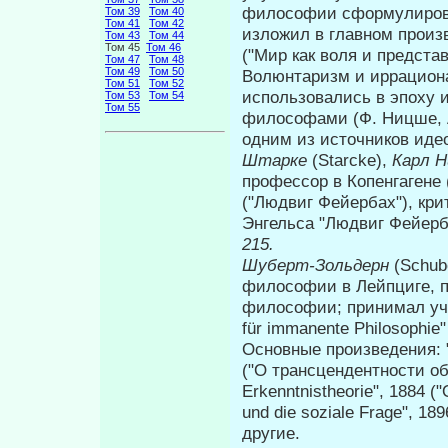
философии сформулировал
Том 39
Том 40
Том 41
Том 42
изложил в главном произве
Том 43
Том 44
Том 45
Том 46
("Мир как воля и представ
Том 47
Том 48
Том 49
Том 50
Волюнтаризм и иррацион
Том 51
Том 52
использовались в эпоху
Том 53
Том 54
Том 55
философами (Ф. Ницше, А.
одним из источников ид
Штарке
(Starcke),
Карл 
профессор в Копенга­гене 
("Людвиг Фейербах"), кри
Энгельса "Людвиг Фейерб
215.
Шуберт-Зольдерн
(Schub
философии в Лейпциге, 
философии; принимал учас
für immanente Philosophi
Основные произведения: "
("О трансцендентности объ
Erkenntnistheorie", 1884 
und die soziale Frage", 1
другие.