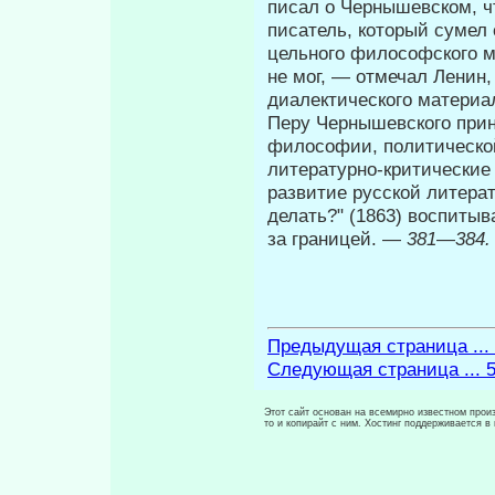
писал о Чернышевском, ч
писатель, который сумел с
цельного философского м
не мог, — отмечал Ленин,
диалектического материал
Перу Чернышевского прин
философии, политической 
литературно-критические 
развитие русской литера
делать?" (1863) воспи­ты
за границей. —
381
—
384.
Предыдущая страница ...
Следующая страница ... 
Этот сайт основан на всемирно известном произ
то и копирайт с ним. Хостинг поддерживается 