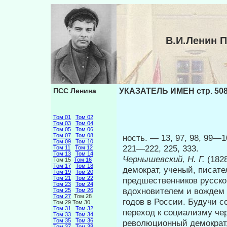
В.И.Ленин 
ПСС Ленина
УКАЗАТЕЛЬ ИМЕН стр. 50
Том 01
Том 02
Том 03
Том 04
Том 05
Том 06
Том 07
Том 08
ность. — 13, 97, 98, 99—10
Том 09
Том 10
221—222, 225, 333.
Том 11
Том 12
Том 13
Том 14
Чернышевский, Н. Г.
(182
Том 15
Том 16
Том 17
Том 18
демократ, ученый, писат
Том 19
Том 20
Том 21
Том 22
предшественников русско
Том 23
Том 24
вдохновителем и вождем 
Том 25
Том 26
Том 27
Том 28
годов в России. Будучи 
Том 29 Том 30
Том 31
Том 32
переход к социализму чер
Том 33
Том 34
Том 35
Том 36
революционный демократ, 
Том 37
Том 38