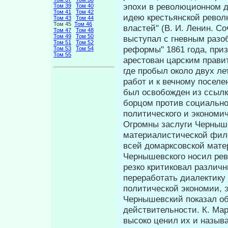
эпохи в революционном д
Том 39
Том 40
Том 41
Том 42
идею крестьян­ской рево
Том 43
Том 44
Том 45
Том 46
властей" (В. И. Ленин. Со
Том 47
Том 48
Том 49
Том 50
выступал с гневным разоб
Том 51
Том 52
реформы" 1861 года, приз
Том 53
Том 54
Том 55
арестован царским прави
где пробыл около двух ле
работ и к вечному поселе
был освобожден из ссылк
борцом против социаль­но
политического и экономич
Огромны заслуги Черныше
материалистической фил
всей домарксовской мат
Чернышевского носил ре
резко критиковал различ
переработать диалектику 
политической экономии, э
Чернышевский показал об
действительности. К. Мар
высоко ценил их и назыв