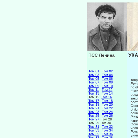
ПСС Ленина
УКА
Том 01
Том 02
Том 03
Том 04
Том 05
Том 06
теор
Том 07
Том 08
Рен
Том 09
Том 10
по о
Том 11
Том 12
Ежег
Том 13
Том 14
соед
Том 15
Том 16
зако
Том 17
Том 18
вост
Том 19
Том 20
Осно
Том 21
Том 22
phil
Том 23
Том 24
обще
Том 25
Том 26
Риг
Том 27
Том 28
изве
Том 29 Том 30
Осно
Том 31
Том 32
vedu
Том 33
Том 34
Рик
Том 35
Том 36
унив
Том 37
Том 38