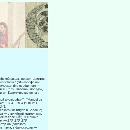
офской школы неокритицистов;
losophique" ("Философский
ретическая философия его —
ся. Связь явлений, порядок,
игии. Католические попы в
ой фило­софии"); "Manuel de
érale", 1854—1864 ("Опыты
 243.
ского института в Болонье;
ам — стихийный материалист.
ских яв­лений"); "Le nuove
гие. —
273, 275, 278.
ктор Лондонского
­нетизма; в философии —