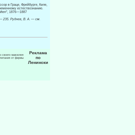
ор в Граце, Фрейбурге, Киле,
временному естествознанию.
haften", 1876—1887
 —
235. Руднев, В. А.
—
см.
Реклама
из своего мавзолея
по
 питания от фирмы
Ленински