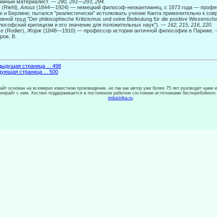
ийный материалист. —
290, 291
—
293, 294.
ь
(Riehl),
Алоиз
(1844—1924) — немецкий философ-неокантианец, с 1873 года — професс
е и Берлине; пытался "реалистически" истолковать учение Канта примени­тельно к со
вной труд "Der philosophische Kritizismus und seine Bedeutung für die positive Wissensc
лософский критицизм и его значение для положительных наук"). —
162, 215, 216, 220.
ье
(Rodier),
Жорж
(1848—1910) — профессор истории античной философии в Париже.
ров, В.
ыдущая страница ... 498
ующая страница ... 500
сайт основан на всемирно известном произведении, но так как автор уже более 75 лет руководит нами 
копирайт с ним. Хостинг поддерживается в постоянном рабочем состоянии источниками бесперебойного
industrika.ru
.