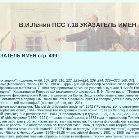
В.И.Ленин ПСС т.18 УКАЗАТЕЛЬ ИМЕН
ЗАТЕЛЬ ИМЕН стр. 499
ия знания") и другие. —
66, 187, 208, 218, 222, 223—224, 239, 294, 322—323, 369, 371.
увье
(Renouvier),
Шарль
(1815—1903) — французский философ-эклектик, глава филос
бразованию математик. С 1890 года принимал активное участив в журнале "L'Année Phi
одник"). Характеризуя Ренувье как реакционного филосо­фа, В. И. Ленин писал: "Тео
инение феноменализма Юма с априориз­мом Канта. Вещь в себе решительно отвергает
н объявляется априорным, закон пишется с большой буквы и превращается в базу рел
орге от этой философии" (настоящий том, стр. 221).
вные произведения: "Manuel de philosophie moderne", 1842 ("Руководство по современн
osophie ancienne", 1844 ("Руководство по древней философии"); "Essais de critique gén
й критики"); "Le personalisme", 1903 ("Персонализм") и другие.
—27, 216, 220, 221, 223,
и
(Righi),
Аугусто
(1850—1921) — итальянский физик, с 1873 года — профессор Техниче
стен работами в области электричества и магнетизма. По своим философским взгляд
вные работы: "La moderna teoria dei fenomeni fisici", 1904 ("Современная теория физиче
te sull'intima strattura della materia", 1907 ("Новые взгляды на строение материн") и дру
кер
(Rücker),
Артур Уильям
(1848—1915) — английский физик; с 1901 по 1908 год — ре
ерситета; работал главным образом в области геофизики, теории электричества и маг