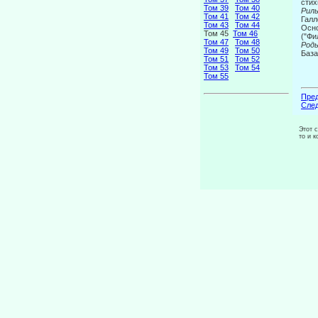
стих
Том 39
Том 40
Рил
Том 41
Том 42
Галл
Том 43
Том 44
Осно
Том 45
Том 46
("Фи
Том 47
Том 48
Род
Том 49
Том 50
База
Том 51
Том 52
Том 53
Том 54
Том 55
Пред
След
Этот 
то и 