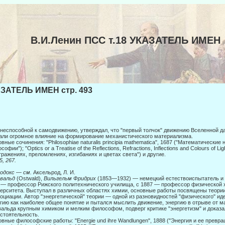
В.И.Ленин ПСС т.18 УКАЗАТЕЛЬ ИМЕН
ЗАТЕЛЬ ИМЕН стр. 493
 неспособной к самодвижению, утверждал, что "первый толчок" движению Вселенной да
али огромное влияние на формирование механистического материализма.
вные сочинения: "Philosophiae naturalis principia mathematica", 1687 ("Математические
софии"); "Optics or a Treatise of the Reflections, Refractions, Inflections and Colours of Li
тражениях, преломлениях, изгибаниях и цветах света") и другие.
5, 267.
одокс
—
см.
Аксельрод, Л. И.
вальд
(Ostwald),
Вильгельм Фридрих
(1853—1932) — немецкий естествоиспытатель и 
 — профессор Рижского политехнического училища, с 1887 — профессор физиче­ской 
ерситета. Выступал в различных областях химии, основные работы по­священы теори
оциации. Автор "энергетической" теории — одной из разно­видностей "физического" и
гию как наиболее общее понятие и пытался мыслить движение, энергию в отрыве от ма
альда крупным химиком и мелким философом, подверг критике "энергетизм" и доказа
стоятельность.
вные философские работы: "Energie und ihre Wandlungen", 1888 ("Энергия и ее превра