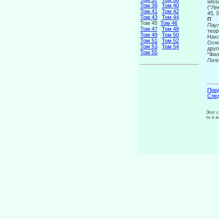
wiss
Том 39
Том 40
("Ле
Том 41
Том 42
45, 
Том 43
Том 44
Π
Том 45
Том 46
Пау
Том 47
Том 48
теор
Том 49
Том 50
Нахо
Том 51
Том 52
Осно
Том 53
Том 54
друг
Том 55
"Фил
Пел
Пред
След
Этот 
то и 