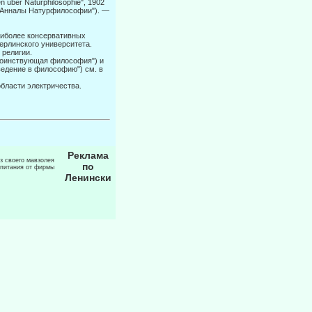
 über Naturphilosophie", 1902
 ("Анналы Натурфилософии"). —
аиболее консервативных
Берлинского университета.
 религии.
("Воинст­вующая философия") и
"Введение в философию") см. в
бласти электричества.
Реклама
из своего мавзолея
по
 питания от фирмы
Ленински