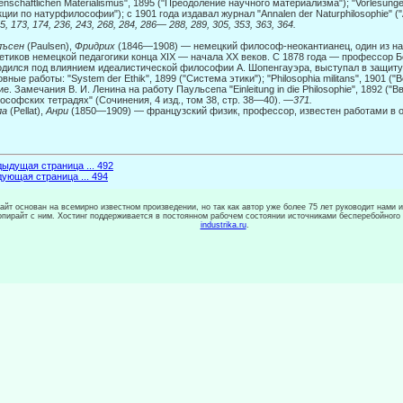
enschaftlichen Materialismus", 1895 ("Преодоление научного материализма"); "Vorlesungen
кции по натурфилософии"); с 1901 года издавал журнал "Annalen der Naturphilosophie"
55, 173, 174, 236, 243, 268, 284, 286— 288, 289, 305, 353, 363, 364.
лъсен
(Paulsen),
Фридрих
(1846—1908) — немецкий философ-неокантианец, один из н
етиков немецкой педагогики конца XIX — начала XX веков. С 1878 года — про­фессор 
дился под влиянием идеалистической философии А. Шопенгау­эра, выступал в защиту
вные работы: "System der Ethik", 1899 ("Система этики"); "Philosophia militans", 1901 
ие. Замечания В. И. Ленина на работу Паульсепа "Einleitung in die Philosophie", 1892 (
ософских тетрадях" (Сочинения, 4 изд., том 38, стр. 38—40).
—371.
ла
(Pellat),
Анри
(1850—1909) — французский физик, профессор, известен работами в о
ыдущая страница ... 492
ующая страница ... 494
сайт основан на всемирно известном произведении, но так как автор уже более 75 лет руководит нами 
копирайт с ним. Хостинг поддерживается в постоянном рабочем состоянии источниками бесперебойного
industrika.ru
.