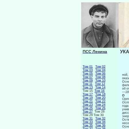
ПСС Ленина
УКА
Том 01
Том 02
Том 03
Том 04
Том 05
Том 06
ной,
Том 07
Том 08
оказ
Том 09
Том 10
Осно
Том 11
Том 12
фило
Том 13
Том 14
об о
Том 15
Том 16
—
18
Том 17
Том 18
О
Том 19
Том 20
Орт
Том 21
Том 22
Ост
Том 23
Том 24
года
Том 25
Том 26
унив
Том 27
Том 28
дисс
Том 29 Том 30
энер
Том 31
Том 32
Оств
Том 33
Том 34
несо
Том 35
Том 36
Осно
Том 37
Том 38