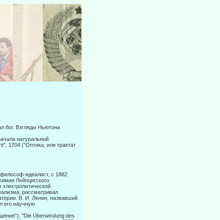
л бог. Взгляды Ньютона
 начала натуральной
ght", 1704 ("Оптика, или трактат
философ-идеалист, с 1882
химии Лейпцигского
и электролитической
деализма; рассматривал
терии. В. И. Ленин, назвавший
л его научную
щения"); "Die Überwindung des