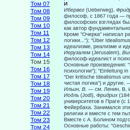
Том 07
И
Ибервег
(Ueberweg),
Фрид
Том 08
философ, с 1867 года — пр
Том 09
философских взглядах был
Том 10
как автор фундаментально
Том 11
Кроме "Очерка" написал раб
Том 12
логики..."); "Über Idealismu
идеализме, реализме и ид
Том 13
Иерузалем
(Jerusalem),
Ви
Том 14
философ-идеалист и пси­х
Том 15
Основные произведения: "L
Том 16
психологии"); "Einleitung i
Том 17
"Der kritische Idealismus un
Том 18
чистая логика") и другие.
Ильин, В.
—
см.
Ленин, В, 
Том 19
Иодль
(Jodl),
Фридрих
(18
Том 20
университетов в Праге (с 1
Том 21
Фейербаха. Занимался эти
Том 22
религии и вместе с тем пы
Том 23
Вместе с А. Болином подго
Основные работы: "Geschich
Том 24