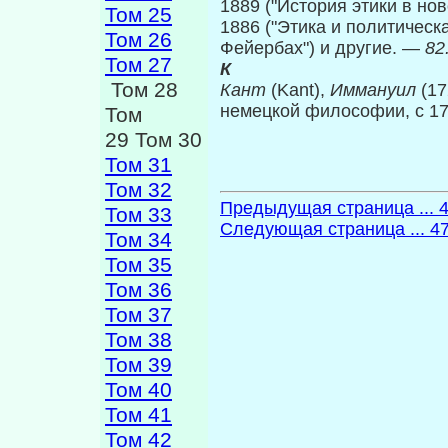
1889 ("История этики в но­в
Том 25
1886 ("Этика и политическа
Том 26
Фейербах") и другие. —
82
Том 27
К
Том 28
Кант
(Kant),
Иммануил
(1
немецкой философии, с 1
Том
29 Том 30
Том 31
Том 32
Предыдущая страница ... 
Том 33
Следующая страница ... 4
Том 34
Том 35
Том 36
Том 37
Том 38
Том 39
Том 40
Том 41
Том 42