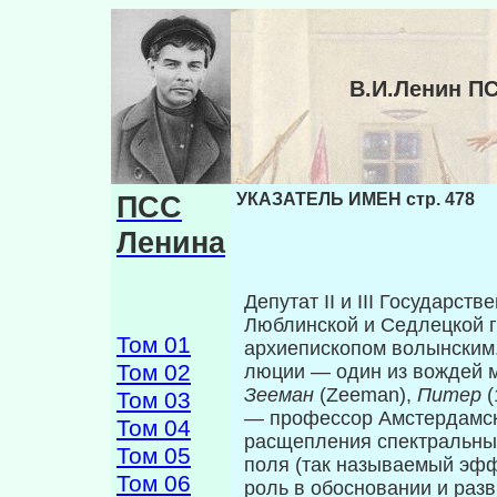
В.И.Ленин П
ПСС
УКАЗАТЕЛЬ ИМЕН стр. 478
Ленина
Депутат II и III Государс
Люблинской и Седлецкой гу
Том 01
архиепископом волынским.
Том 02
люции — один из вождей 
Зееман
(Zeeman),
Питер
Том 03
— профессор Амстер­дамск
Том 04
расщепления спектральны
Том 05
поля (так называемый эфф
Том 06
роль в обосновании и раз