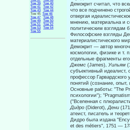
Демокрит считал, что все
Том 39
Том 40
Том 41
Том 42
что все под­чинено строг
Том 43
Том 44
Том 45
Том 46
отвергая идеалистическое
Том 47
Том 48
Том 49
Том 50
мнению, материальна и с
Том 51
Том 52
политическим взглядам б
Том 53
Том 54
Том 55
Философские взгляды Дем
материалистического мир
Демокрит — автор многоч
космологии, физике и т. 
отдельные фрагменты ег
Джемс
(James),
Уильям
(
субъективный идеалист, 
профессор Гарвардского 
понятий (сознание, опыт, 
Основные работы: "The Pri
психологии"); "Pragma­tism
("Вселенная с плюралисти
Дидро
(Diderot),
Дени
(17
атеист, писатель и теоре
Дидро была издана "Encycl
et des métiers", 1751 — 