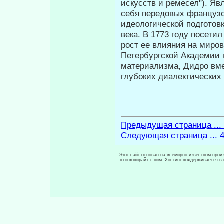
искусств и ремесел"). Яв
себя передовых француз
идеологической подготов
века. В 1773 году посети
рост ее влияния на миро
Петербургской Академии 
материализма, Дидро вме
глубоких диалектических
Предыдущая страница ...
Следующая страница ... 
Этот сайт основан на всемирно известном произ
то и копирайт с ним. Хостинг поддерживается 