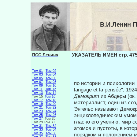
В.И.Ленин 
ПСС Ленина
УКАЗАТЕЛЬ ИМЕН стр. 47
Том 01
Том 02
Том 03
Том 04
Том 05
Том 06
Том 07
Том 08
по истории и психологии 
Том 09
Том 10
langage et la pensée", 19
Том 11
Том 12
Том 13
Том 14
Демокрит
из Абдеры (ок.
Том 15
Том 16
Том 17
Том 18
материалист, один из соз
Том 19
Том 20
Том 21
Том 22
Энгельс называют Демокр
Том 23
Том 24
энциклопедическим умом ср
Том 25
Том 26
Том 27
Том 28
гласно его учению, мир 
Том 29 Том 30
Том 31
Том 32
атомов и пустоты, в кото
Том 33
Том 34
Том 35
Том 36
порядком и положением м
Том 37
Том 38