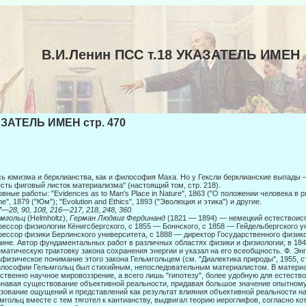
В.И.Ленин ПСС т.18 УКАЗАТЕЛЬ ИМЕН
ЗАТЕЛЬ ИМЕН стр. 470
ь юмизма и берклианства, как и философия Маха. Но у Гексли берклианские выпады —
есть фиговый листок материализма" (настоящий том, стр. 218).
вные работы: "Evidences as to Man's Place in Nature", 1863 ("О положении человека в р
e", 1879 ("Юм"); "Evolution and Ethics", 1893 ("Эволюция и этика") и другие.
—28, 90, 108, 216—217, 218, 248, 360.
ьмгольц
(Helmholtz),
Герман Людвиг Фердинанд
(1821 — 1894) — немецкий естествоисп
ессор физиологии Кёнигсбергского, с 1855 — Боннского, с 1858 — Гейдельбергского у
ессор физики Берлинского университета, с 1888 — директор Госу­дарственного физико
ине. Автор фундаментальных работ в различных областях физики и физиологии; в 184
матическую трактовку закона сохранения энергии и указал на его всеобщность. Ф. Энг
физическое понимание этого за­кона Гельмгольцем (см. "Диалектика природы", 1955, ст
лософии Гельмгольц был стихийным, непоследовательным материалистом. В материа
ственно научное мировоззрение, а всего лишь "гипотезу", более удобную для естество
навая существование объективной реальности, придавая большое значение опытном
зование ощущений и представлений как результат влияния объек­тивной реальности на
мгольц вместе с тем тяготел к кантианству, выдвигал теорию иероглифов, согласно к