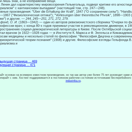
й лишь знак, а не изображение вещи.
. Ленин дал характеристику мировоззрения Гельмгольца, подверг критике его агностиц
риализм" с кантианскими выпадами" (настоящий том, стр. 247—248).
вные произведения: "Über die Erhaltung der Kraft", 1847 ("О сохранении силы"); "Handbuc
—1867 ("Физиологическая оптика"); "Vorlesungen über theoretische Phvsik", 1898—1903 
ке") и другие. —
244, 245
—
251, 271, 272, 279.
фонд, О. И.
(1863—1942) — один из авторов ревизионистского сборника "Очерки по ф
рофессии врач; с конца 80-х годов принимал участие в революционном движе­нии, в 19
ространению социал-демократической литературы в Киеве. После Октябрьской социа
тал врачом (в 1922—1928 годах — в Институте К. Мар­кса и Ф. Энгельса и Комакадемии
осам медицины и несколько статей по фи­лософии: "Философия Дицгена и современный
риокритической теории познания" (1908) и другие. Философские взгляды Гельфонда В.
риа­лизма и
ыдущая страница ... 469
ующая страница ... 471
сайт основан на всемирно известном произведении, но так как автор уже более 75 лет руководит нами 
копирайт с ним. Хостинг поддерживается в постоянном рабочем состоянии источниками бесперебойного
industrika.ru
.