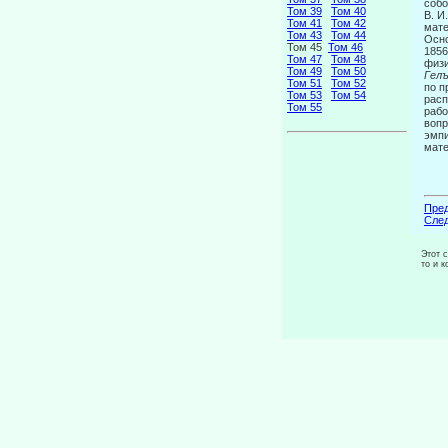
собо
Том 39
Том 40
В. И
Том 41
Том 42
мате
Том 43
Том 44
Осно
Том 45
Том 46
1856
Том 47
Том 48
физи
Том 49
Том 50
Гелъ
Том 51
Том 52
по п
Том 53
Том 54
расп
Том 55
рабо
вопр
эмпи
мате
Пред
След
Этот 
то и 