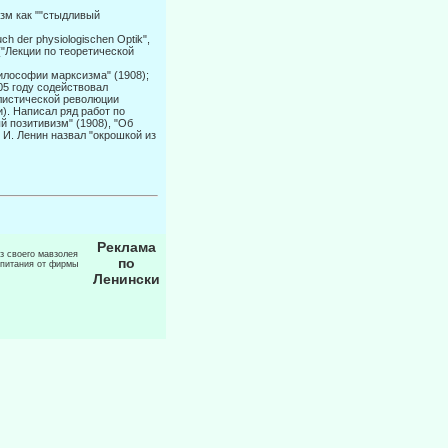
изм как ""стыдливый
h der physiologischen Optik",
("Лекции по теоретической
илософии марксизма" (1908);
05 году содействовал
листической революции
). Написал ряд работ по
 позитивизм" (1908), "Об
 И. Ленин назвал "окрошкой из
Реклама
из своего мавзолея
по
 питания от фирмы
Ленински