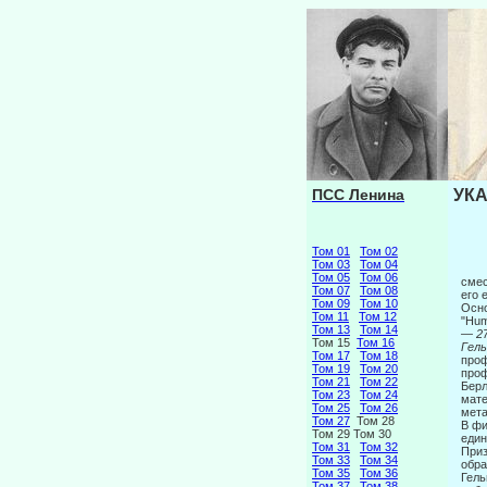
ПСС Ленина
УКА
Том 01
Том 02
Том 03
Том 04
Том 05
Том 06
смес
Том 07
Том 08
его 
Том 09
Том 10
Осно
Том 11
Том 12
"Hum
Том 13
Том 14
— 27
Том 15
Том 16
Гел
Том 17
Том 18
проф
Том 19
Том 20
проф
Том 21
Том 22
Берл
Том 23
Том 24
мате
Том 25
Том 26
мета
Том 27
Том 28
В фи
Том 29 Том 30
един
Том 31
Том 32
Приз
Том 33
Том 34
обра
Том 35
Том 36
Гель
Том 37
Том 38