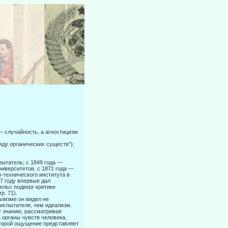
 случай­ность, а агностицизм
яду орга­нических существ");
ытатель; с 1849 года —
ниверситетов, с 1871 года —
-технического института в
7 году впервые дал
ельс подверг критике
р. 71).
лизме он видел не
ис­пытателя, чем идеализм.
у знанию, рассматривая
 органы чувств человека,
оторой ощущение представляет