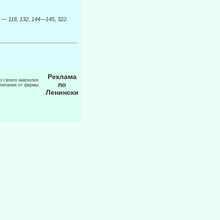
S. —
118, 132, 144—145, 322.
Реклама
из своего мавзолея
по
 питания от фирмы
Ленински