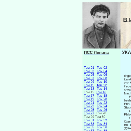
В.
ПСС Ленина
УКА
Том 01
Том 02
Том 03
Том 04
Том 05
Том 06
ting
Том 07
Том 08
Ewal
Том 09
Том 10
von 
Том 11
Том 12
Feue
Том 13
Том 14
sowi
Том 15
Том 16
Nach
Том 17
Том 18
—
E
Том 19
Том 20
beid
Том 21
Том 22
Erlä
Том 23
Том 24
Stut
Том 25
Том 26
—
G
Том 27
Том 28
Phil
Том 29 Том 30
—
L
Том 31
Том 32
Char
Том 33
Том 34
Bd. 
Том 35
Том 36
357
Том 37
Том 38