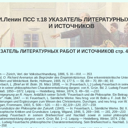
И.Ленин ПСС т.18 УКАЗАТЕЛЬ ЛИТЕРАТУРНЫ
И ИСТОЧНИКОВ
ЗАТЕЛЬ ЛИТЕРАТУРНЫХ РАБОТ И ИСТОЧНИКОВ стр. 4
en — Zürich, Verl. der Volksbuchhandlung, 1886, S. IX—XVI. —
353.
d, О.
Richard Avenarius als Begründer des Empiriokritizismus.
Eine erkenntniskritische Unt
Wert und Wirklichkeit. Berlin, Hofmann, 1905. IV, 177 S. —
56, 69— 70, 89—90, 93.
rbach, L. [Brief an W. Botin.
26. März 1858]. — In: [Feuerbach, L.] Ludwig Feuerbach in sei
e in seiner philosophischen Charakterentwicklung dargest. von K. Grün. Bd. 2. Ludwig Feue
laß. 1850—1872. Leipzig — Heidelberg, Winter, 1874, S. 49—50.
—210.
ntgegnung an R. Haym.
Anläßlich seiner Schrift: "Feuerbach und die Philosophie. Ein Beitrag 
er". Halle, 1847. — In: Feuerbach, L. Sämtliche Werke. Neu hrsg. von W. Bolin u. F. Jodl. Bd. 
uterungen und Ergänzungen zum Wesen des Christentums. Durchges. und neu hrsg. von W. 
tgart, Frommann, 1903, S. 506— 520. —
81— 82,119—120, 157—159.
rundsätze der Philosophie der Zukunft.
(1843). — In: Feuerbach, L. Sämtliche Werke. Bd. II.
osophische Kritiken und Grundsätze. Leipzig, Wigand, 1846, S. 269—346. —
181, 209—210.
udwig Feuerbach in seinem Briefwechsel und Nachlaß sowie in seiner philosophi
akterentwicklung dargest. von K. Grün.
Bd. 1—2. Leipzig — Heidelberg, Winter, 1874. 2 Bd.
1. Ludwig Feuerbachs philosophische Charakterentwicklung. Sein Briefwechsel u. Nachlaß. 
—358.