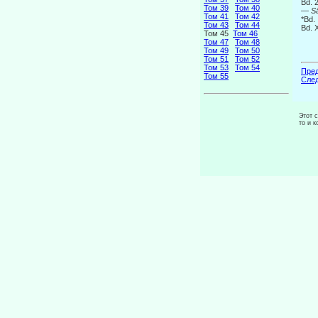
Bd. 
Том 39
Том 40
—
S
Том 41
Том 42
*Bd.
Том 43
Том 44
Bd. 
Том 45
Том 46
Том 47
Том 48
Том 49
Том 50
Том 51
Том 52
Том 53
Том 54
Пред
Том 55
След
Этот 
то и 