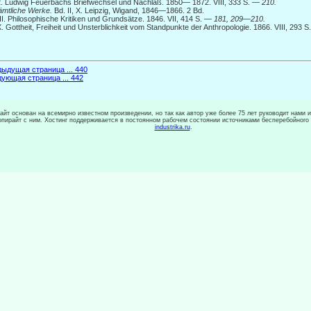
2. Ludwig Feuerbachs Briefwechsel und Nachlaß. 1850— 1872. VIII, 333 S. —
210.
ämtliche Werke.
Bd. II, X. Leipzig, Wigand, 1846—1866. 2 Bd.
 II. Philosophische Kritiken und Grundsätze. 1846. VII, 414 S. —
181, 209—210.
X. Gottheit, Freiheit und Unsterblichkeit vom Standpunkte der Anthropologie. 1866. VIII, 293 
ыдущая страница ... 440
ующая страница ... 442
сайт основан на всемирно известном произведении, но так как автор уже более 75 лет руководит нами 
копирайт с ним. Хостинг поддерживается в постоянном рабочем состоянии источниками бесперебойного
industrika.ru
.