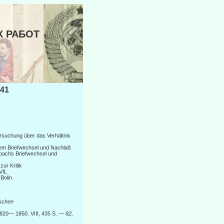
Х РАБОТ
41
ersuchung über das Verhältnis
nem Briefwechsel und Nachlaß
rbachs Briefwechsel und
zur Kritik
VIL
Bolin.
schen
1820— 1850. VIII, 435 S. —
82,