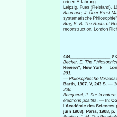
reinen Erfahrung.
Leipzig, Fues (Reisland), 
Baumann, J. Über Ernst Ma
systematische Philosophie",
Βαχ, Ε. Β.
The Roots of Rea
reconstruction. London Ric
434_________________
Becher,
Ε.
The Philosophic
Review", New York — Lond
201.
—
Philosophische Vorauss
Barth, 1907. V, 243 S.
—
3
308.
Becquerel, J. Sur la nature 
électrons positifs.
— In:
Co
l'Académie des Sciences p
juin 1908). Paris, 1908, 
Bentley, J. M.
The Psychol