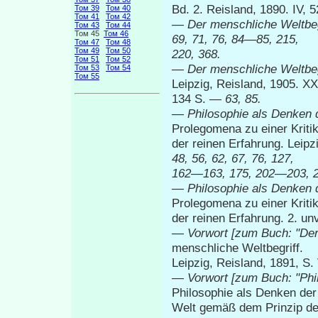
Bd. 2. Reisland, 1890. IV,
Том 39
Том 40
Том 41
Том 42
—
Der menschliche Weltbeg
Том 43
Том 44
Том 45
Том 46
69, 71, 76, 84—85, 215,
Том 47
Том 48
Том 49
Том 50
220, 368.
Том 51
Том 52
—
Der menschliche Weltbeg
Том 53
Том 54
Том 55
Leipzig, Reisland, 1905. XX
134 S. —
63, 85.
—
Philosophie als Denken 
Prolegomena zu einer Kriti
der reinen Erfahrung. Leipz
48, 56, 62, 67, 76, 127,
162—163, 175, 202—203, 
—
Philosophie als Denken 
Prolegomena zu einer Kriti
der reinen Erfahrung. 2. un
—
Vorwort [zum Buch: "Der
menschliche Weltbegriff.
Leipzig, Reisland, 1891, S.
—
Vorwort [zum Buch: "Phil
Philosophie als Denken der
Welt gemäß dem Prinzip des