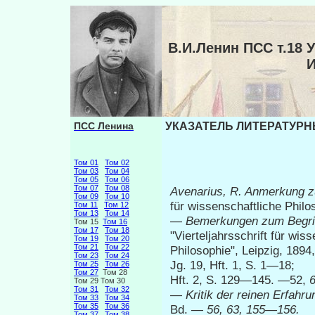
В.И.Ленин ПСС т.1
ПСС Ленина
УКАЗАТЕЛЬ ЛИТЕРАТУРНЫ
Том 01
Том 02
Том 03
Том 04
Том 05
Том 06
Том 07
Том 08
Avenarius, R. Anmerkung z
Том 09
Том 10
für wissenschaftliche Philo
Том 11
Том 12
Том 13
Том 14
—
Bemerkungen zum Begrif
Том 15
Том 16
Том 17
Том 18
"Vierteljahrsschrift für wis
Том 19
Том 20
Том 21
Том 22
Philosophie", Leipzig, 1894
Том 23
Том 24
Jg. 19, Hft. 1, S. 1—18;
Том 25
Том 26
Том 27
Том 28
Hft. 2, S. 129—145. —52,
Том 29 Том 30
Том 31
Том 32
—
Kritik der reinen Erfahr
Том 33
Том 34
Том 35
Том 36
Bd. —
56, 63, 155—156.
Том 37
Том 38