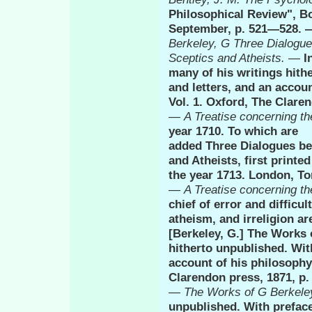
Philosophical Review", 
September, p. 521—528.
Berkeley,
G
Three Dialogu
Sceptics and Atheists.
—
I
many of his writings hithe
and letters, and an accoun
Vol. 1. Oxford, The Clare
—
A Treatise concerning t
year 1710. To which are
added Three Dialogues be
and Atheists, first printed
the year 1713. London, T
—
A Treatise concerning t
chief of error and difficu
atheism, and irreligion ar
[Berkeley, G.] The Works 
hitherto un­published. Wit
account of his philosophy,
Clarendon press, 1871, p
—
The Works of
G
Berkele
unpublished. With preface