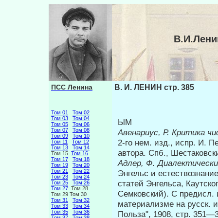
В.И.Лени
ПСС Ленина
В. И. ЛЕНИН стр. 385
Том 01
Том 02
Том 03
Том 04
ЫМ
Том 05
Том 06
Том 07
Том 08
Авенариус, Р. Критика ч
Том 09
Том 10
2-го нем. изд., испр. И.
Том 11
Том 12
Том 13
Том 14
автора. Спб., Шестаковски
Том 15
Том 16
Том 17
Том 18
Адлер, Ф. Диалектическ
Том 19
Том 20
Том 21
Том 22
Энгельс и естествознание
Том 23
Том 24
статей Энгельса, Каутског
Том 25
Том 26
Том 27
Том 28
Семковский). С предисл.
Том 29 Том 30
Том 31
Том 32
материализме на русск. и
Том 33
Том 34
Том 35
Том 36
Польза", 1908, стр. 351
Том 37
Том 38