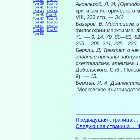
Аксельрод, Л. И. (Ортод
Том 39
Том 40
Том 41
Том 42
критикам исторического м
Том 43
Том 44
Том 45
Том 46
VIII, 233 стр. —
342.
Том 47
Том 48
Том 49
Том 50
Базаров, В. Мистицизм и
Том 51
Том 52
философии марксизма. Фил
Том 53
Том 54
Том 55
71. —
9, 14, 79, 80—81, 8
205— 206, 221, 225—226, 2
Беркли, Д. Трактат о на
главные причины заблуж­
скептицизма, атеизма и
Дебольского. Спб., Попова
9).
— 15.
Берман, Я. А. Диалектик
"Московское Книгоиздател
Предыдущая страница ...
Следующая страница ... 
Этот сайт основан на всемирно известном произ