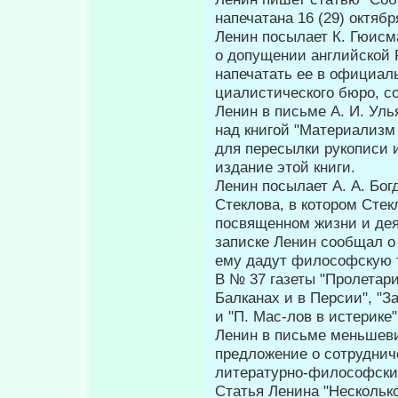
напечатана 16 (29) октябр
Ленин посылает К. Гюисма
о допущении англий­ской
напечатать ее в официал
циалистического бюро, со
Ленин в письме А. И. Ул
над книгой "Материализм
для пере­сылки рукописи
издание этой книги.
Ленин посылает А. А. Бог
Стеклова, в котором Стек
посвящен­ном жизни и дея
записке Ленин сообщал о 
ему дадут философскую т
В № 37 газеты "Пролетар
Балканах и в Персии", "З
и "П. Мас-лов в истерике"
Ленин в письме меньшеви
предложение о сотрудн
литературно-философски
Статья Ленина "Несколько