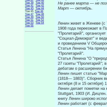
Не ранее мар­та
—
не поз
Том 39
Том 40
Том 41
Том 42
Март
—
октябрь.
Том 43
Том 44
Том 45
Том 46
Том 47
Том 48
Том 49
Том 50
Том 51
Том 52
Ленин живет в Женеве (с 7 
Том 53
Том 54
Том 55
1908 года переезжает в П
"Пролетарий", организует
"Социал-Демократ" и веде
и проведением V Общеро
Статья Ленина "На прямую
"Пролетарий".
Статья Ленина "О "приро
27 газеты "Пролетарий"; 
деба­там о расширении б
Ленин пишет статью "Мар
(1818— 1883)". Сборник в
октября (8 и 15 октября) 1
Ленин делает пометки на кн
Stuttgart, 1903 (И. Дицге
книгу Ленин широко испол
Ленин работает (с феврал