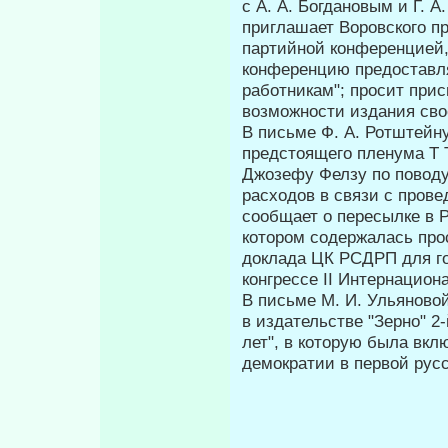
с А. А. Богдановым и Г. 
приглашает Воров­ского п
партийной конференцией, 
конференцию предоставля
работникам"; просит прис
возможности изда­ния св
В письме Ф. А. Ротштейн
предстоящего пленума Τ 
Джозефу Фелзу по поводу 
расходов в связи с пров
сообщает о пересылке в Р
котором со­держалась про
доклада ЦК РСДРП для го
конгрессе II Интернацион
В письме М. И. Ульяново
в издательстве "Зерно" 2
лет", в которую была вкл
демократии в первой рус