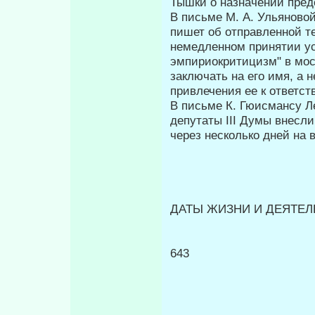
Тышки о назначении предс
В письме М. А. Ульяново
пишет об отправленной т
немедленном принятии ус
эмпириокритицизм" в моск
заключать на его имя, а
привлечения ее к ответст­
В письме К. Гюисмансу Л
депутаты III Думы внесл
через несколько дней на 
ДАТЫ ЖИЗНИ И ДЕЯТЕЛЬ
643