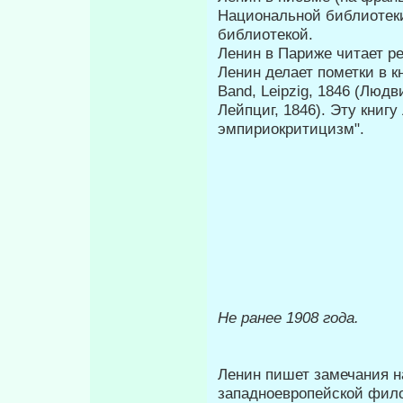
Национальной библио­теки
библио­текой.
Ленин в Париже читает р
Ленин делает пометки в кн
Band, Leipzig, 1846 (Люд
Лейпциг, 1846). Эту книг
эмпириокритицизм".
Не ранее
1908 года.
Ленин пишет замечания н
западно­европейской фило