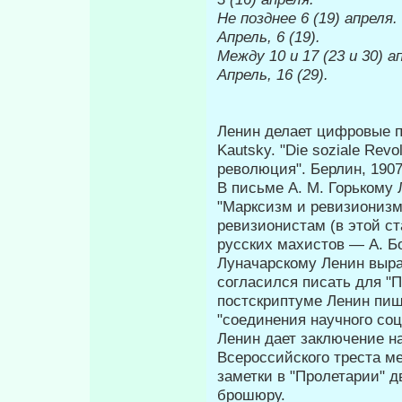
Не позднее 6 (19) апреля.
Апрель, 6 (19).
Между 10 и 17 (23 и 30) а
Апрель, 16 (29).
Ленин делает цифровые по
Kautsky. "Die soziale Revo
революция". Берлин, 1907
В письме А. М. Горькому 
"Марксизм и ревизионизм
ревизионистам (в этой ст
рус­ских махистов — А. Бо
Луначарскому Ленин выраж
согласился писать для "П
пост­скриптуме Ленин пиш
"соединения научного соц
Ленин дает заключение на
Всероссийского треста ме
заметки в "Пролетарии" д
бро­шюру.