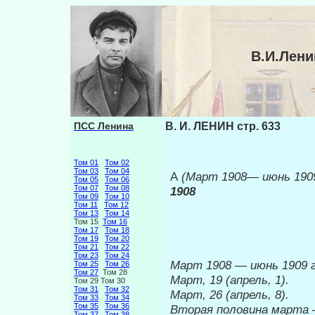
В.И.Лени
ПСС Ленина
В. И. ЛЕНИН стр. 633
Том 01
Том 02
Том 03
Том 04
А
(Март 1908— июнь 190
Том 05
Том 06
Том 07
Том 08
1908
Том 09
Том 10
Том 11
Том 12
Том 13
Том 14
Том 15
Том 16
Том 17
Том 18
Том 19
Том 20
Том 21
Том 22
Том 23
Том 24
Март 1908 — июнь 1909 г
Том 25
Том 26
Том 27
Том 28
Март, 19 (апрель, 1).
Том 29 Том 30
Том 31
Том 32
Март, 26 (апрель, 8).
Том 33
Том 34
Том 35
Том 36
Вторая полови­
на марта
Том 37
Том 38