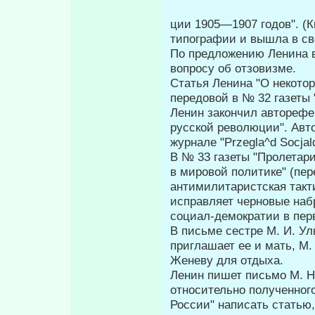
ции 1905—1907 годов". (К
типографии и вышла в све
По предложению Ленина в 
вопросу об отзовизме.
Статья Ленина "О некото
передовой в № 32 газеты 
Ленин закончил авторефе
русской революции". Авто
журнале "Przegla^d Socja
В № 33 газеты "Пролетар
в мировой политике" (пе
антимилитари­стская такт
исправляет черновые наб
социал-демократии в пер
В письме сестре М. И. У
приглашает ее и мать, М. 
Женеву для отдыха.
Ленин пишет письмо Μ. Η.
относительно полученного
России" написать статью