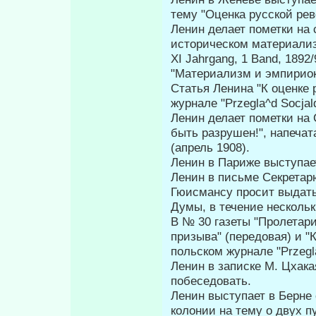
тему "Оценка русской ре
Ленин делает пометки на с
историческом материализме
XI Jahrgang, 1 Band, 1892
"Материализм и эмпириок
Статья Ленина "К оценке 
журнале "Przegla^d Socja
Ленин делает пометки на 
быть раз­рушен!", напеч
(апрель 1908).
Ленин в Париже выступае
Ленин в письме Секретар
Гюисмансу просит выдать 
Думы, в течение несколь
В № 30 газеты "Пролетари
призыва" (передовая) и "
польском журнале "Przegl
Ленин в записке М. Цхака
побеседовать.
Ленин выступает в Берне
колонии на тему о двух п