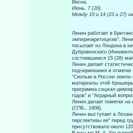
Весна.
Июнь, 7 (20).
Между 10 и 14 (23 и 27) и
Ленин работает в Британ
эмпириокритицизм". Лени
посы­лает из Лондона в к
Дубровинского (Иннокенти
состоявшемся 15 (28) мая
Ленин делает статистиче
подчеркивания и отметки 
"Сколько в России земли 
материалы этой брошю­ры
программа социал-демокр
годов" и "Аграрный вопрос
Ленин делает пометки на 
(СПБ., 1908).
Ленин выступает в Лозан
перспективы ее" перед гр
присутствовало около 120 
В письме М. А. Ульяновой