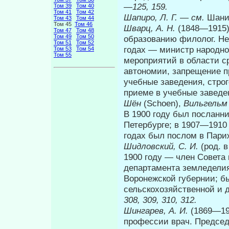
—
125, 159.
Том 39
Том 40
Том 41
Том 42
Шапиро, Л. Г.
—
см.
Шани
Том 43
Том 44
Том 45
Том 46
Шварц, А. Н.
(1848—1915)
Том 47
Том 48
Том 49
Том 50
образованию филолог. Не
Том 51
Том 52
годах — министр народно
Том 53
Том 54
Том 55
мероприятий в области с
автономии, за­прещение
учебные заведения, стро
приеме в учебные завед
Шён
(Schoen),
Вильгельм
В 1900 году был по­сланни
Петербурге; в 1907—1910
годах был послом в Пар
Шидловский, С. И.
(род. 
1900 году — член Со­вета 
департамента земледелия.
Воронежской губернии; б
сельскохозяйственной и 
308, 309, 310, 312.
Шингарев, А. И.
(1869—19
профессии врач. Председа