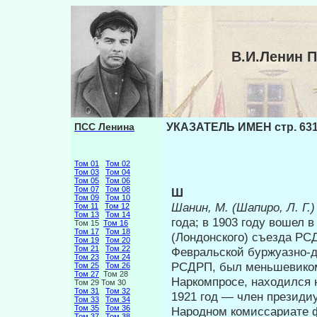
В.И.Ленин 
ПСС Ленина
УКАЗАТЕЛЬ ИМЕН стр. 63
Том 01
Том 02
Том 03
Том 04
Том 05
Том 06
Том 07
Том 08
Ш
Том 09
Том 10
Шанин, М. (Шапиро, Л. Г.
Том 11
Том 12
Том 13
Том 14
года; в 1903 году во­шел
Том 15
Том 16
Том 17
Том 18
(Лондонского) съезда РС
Том 19
Том 20
Том 21
Том 22
Февральской буржуазно-д
Том 23
Том 24
РСДРП, был меньшевиком.
Том 25
Том 26
Том 27
Том 28
Наркомпросе, находился 
Том 29 Том 30
Том 31
Том 32
1921 год — член президиу
Том 33
Том 34
Том 35
Том 36
Народном комиссариате 
Том 37
Том 38