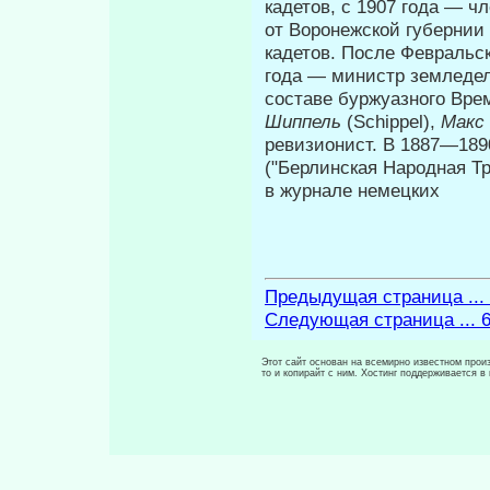
кадетов, с 1907 года — чл
от Воронежской губернии
ка­детов. После Февраль
года — министр земледел
составе буржуазного Вре
Шиппель
(Schippel),
Макс
ревизионист. В 1887—1890 
("Берлинская Народная Тр
в журнале немецких
Предыдущая страница ...
Следующая страница ... 
Этот сайт основан на всемирно известном произ
то и копирайт с ним. Хостинг поддерживается 