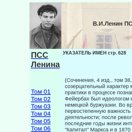
В.И.Ленин П
ПСС
УКАЗАТЕЛЬ ИМЕН стр. 628
Ленина
(Сочинения, 4 изд., том 38
созерцательный характер 
Том 01
практики в процессе позна
Том 02
Фейербах был идеологом 
немецкой буржуазии. Во в
Том 03
первостепенную важность 
Том 04
деятельности; после рево
Том 05
последние годы жизни инт
Том 06
"Капитал" Маркса и в 1870