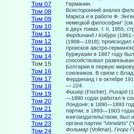
Том 07
Германии.
Всесторонний анализ фило
Том 08
Маркса и в работе Ф. Энге
Том 09
немецкой философии" (см.
Том 10
в двух томах, т. II, 1955,
Том 11
Фердинанд
I Кобург
(1861
Том 12
(1908—1918); происхо­дил 
происков австро-германск
Том 13
буржуазии в 1887 году бы
Том 14
способствовал развязыван
Том 15
Болгарии в первую мирову
Том 16
союзников. В связи с Вла
Том 17
Фердинанд I в октябре 191
Том 18
—
224.
Фишер
(Fischer),
Рихард
(
Том 19
—1890 годах работал в со
Том 20
Лондоне; в 1890—1893 год
Том 21
партии; в 1893—1903 года
Том 22
книгоизда­тельством, был
Том 23
органа партии "Vorwärts" (
Фольмар
(Vollmar),
Георг 
Том 24