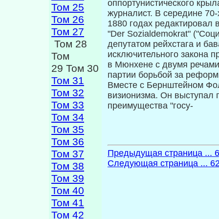
оппортунистического крыл
Том 25
журналист. В середине 70-
Том 26
1880 годах редактировал 
Том 27
"Der Sozialdemokrat" ("Со
Том 28
депутатом рейхстага и бав
исключительного закона п
Том
в Мюн­хене с двумя речами
29 Том 30
партии борьбой за реформ
Том 31
Вместе с Бернштейном Фо
Том 32
визионизма. Он выступал 
Том 33
преимущества "госу-
Том 34
Том 35
Том 36
Том 37
Предыдущая страница ... 
Следующая страница ... 6
Том 38
Том 39
Том 40
Том 41
Том 42