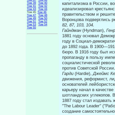
капитализма в России, в
Том 39
Том 40
Том 41
Том 42
идеализировал крестьянс
Том 43
Том 44
Том 45
Том 46
правительством и решите
Том 47
Том 48
Том 49
Том 50
Воронцова подверглись ре
Том 51
Том 52
82, 87, 103, 104.
Том 53
Том 54
Том 55
Гайндман
(Hyndman),
Ген
1881 году основал Де­мо
году в Социал-демократи
до 1892 года. В 1900—19
бюро. В 1916 году был и
пропаганду в пользу имп
социалистической револю
против Советской Росси
Гарди
(Hardie),
Джеймс К
движения, реформист, ли
основателей лейбористск
карьеру начал в качеств
шотландских углеко­пов.
1887 году стал издавать 
"The Labour Leader" ("Раб
создание самостоятельно