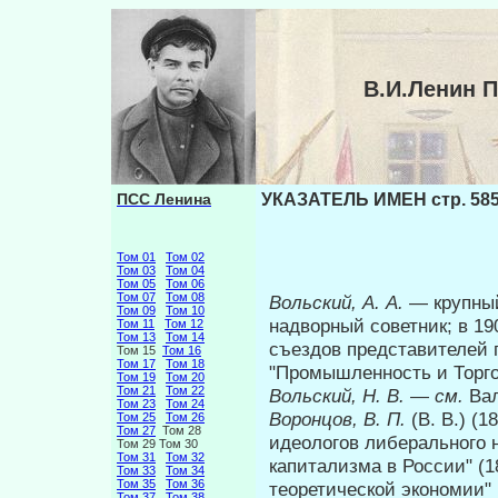
В.И.Ленин 
ПСС Ленина
УКАЗАТЕЛЬ ИМЕН стр. 58
Том 01
Том 02
Том 03
Том 04
Том 05
Том 06
Том 07
Том 08
Вольский, А. А.
— крупны
Том 09
Том 10
надворный советник; в 1
Том 11
Том 12
Том 13
Том 14
съездов представителей 
Том 15
Том 16
Том 17
Том 18
"Промышленность и Торг
Том 19
Том 20
Том 21
Том 22
Вольский, Н. В.
—
см.
Вал
Том 23
Том 24
Воронцов, В. П.
(В. В.) (
Том 25
Том 26
Том 27
Том 28
идеологов либерального н
Том 29 Том 30
Том 31
Том 32
капитализма в России" (1
Том 33
Том 34
Том 35
Том 36
теоретической экономии" 
Том 37
Том 38