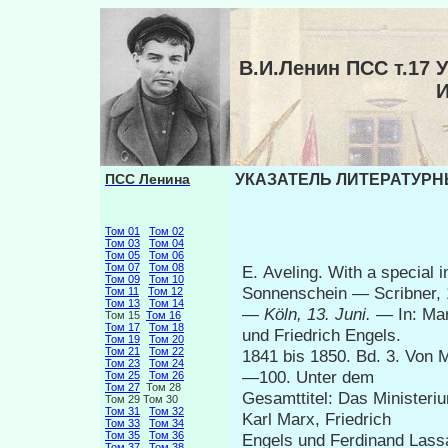
В.И.Ленин ПСС т.1
ПСС Ленина
УКАЗАТЕЛЬ ЛИТЕРАТУРНЫ
Том 01
Том 02
Том 03
Том 04
Том 05
Том 06
Том 07
Том 08
Е. Aveling. With a special 
Том 09
Том 10
Sonnenschein — Scribner,
Том 11
Том 12
Том 13
Том 14
—
Köln, 13.
Juni.
— In: Mar
Том 15
Том 16
Том 17
Том 18
und Friedrich Engels.
Том 19
Том 20
Том 21
Том 22
1841 bis 1850. Bd. 3. Von M
Том 23
Том 24
—100. Unter dem
Том 25
Том 26
Том 27
Том 28
Gesamttitel: Das Ministeri
Том 29 Том 30
Том 31
Том 32
Karl Marx, Friedrich
Том 33
Том 34
Том 35
Том 36
Engels und Ferdinand Lassa
Том 37
Том 38