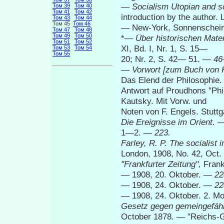
—
Socialism Utopian and sc
Том 39
Том 40
Том 41
Том 42
introduction by the author.
Том 43
Том 44
Том 45
Том 46
— New-York, Sonnenschein
Том 47
Том 48
Том 49
Том 50
*—
Über historischen Mat
Том 51
Том 52
XI, Bd. I, Nr. 1, S. 15—
Том 53
Том 54
Том 55
20; Nr. 2, S. 42— 51. —
46
—
Vorwort [zum Buch von K
Das Elend der Philosophie.
Antwort auf Proudhons "Phi
Kautsky. Mit Vorw. und
Noten von F. Engels. Stutt
Die Ereignisse im Orient.
—
1—2. —
223.
Farley, R. P. The socialist
i
London, 1908, No. 42, Oct.
"Frankfurter
Zeitung",
Frank
— 1908, 20. Oktober. —
22
— 1908, 24. Oktober. —
22
— 1908, 24. Oktober. 2. M
Gesetz gegen gemeingefähr
October 1878. — "Reichs-Ge