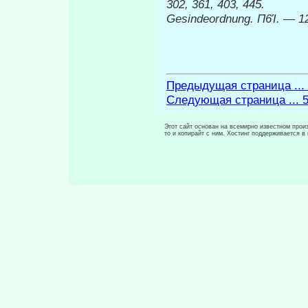
302, 361, 403, 445.
Gesindeordnung.
Π6Ί.
—
1
Предыдущая страница ...
Следующая страница ... 
Этот сайт основан на всемирно известном произ
то и копирайт с ним. Хостинг поддерживается 